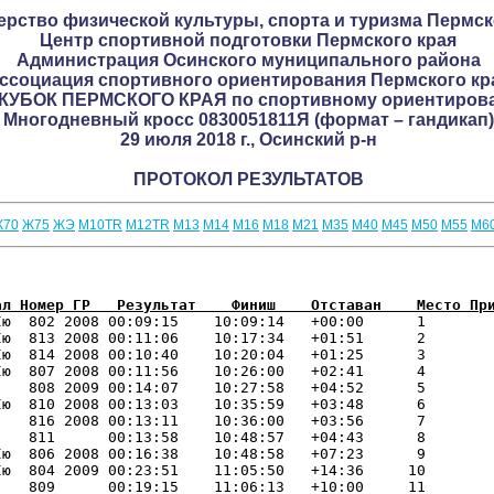
рство физической культуры, спорта и туризма Пермск
Центр спортивной подготовки Пермского края
Администрация Осинского муниципального района
ссоциация спортивного ориентирования Пермского кр
I КУБОК ПЕРМСКОГО КРАЯ по спортивному ориентиро
Многодневный кросс 0830051811Я (формат – гандикап)
29 июля 2018 г., Осинский р-н
ПРОТОКОЛ РЕЗУЛЬТАТОВ
Ж70
Ж75
ЖЭ
М10TR
М12TR
М13
М14
М16
М18
М21
М35
М40
М45
М50
М55
М6
ал Номер ГР   Результат    Финиш    Отставан    Место Пр
Iю  802 2008 00:09:15    10:09:14   +00:00      1 

ю  813 2008 00:11:06    10:17:34   +01:51      2 

ю  814 2008 00:10:40    10:20:04   +01:25      3 

ю  807 2008 00:11:56    10:26:00   +02:41      4 

   808 2009 00:14:07    10:27:58   +04:52      5 

ю  810 2008 00:13:03    10:35:59   +03:48      6 

   816 2008 00:13:11    10:36:00   +03:56      7 

   811      00:13:58    10:48:57   +04:43      8 

ю  806 2008 00:16:38    10:48:58   +07:23      9 

ю  804 2009 00:23:51    11:05:50   +14:36     10 

   809      00:19:15    11:06:13   +10:00     11 
