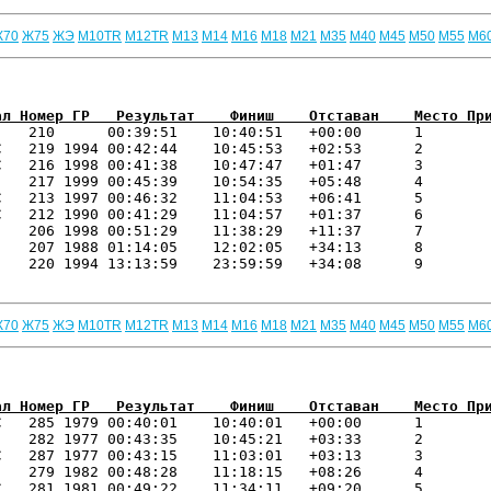
Ж70
Ж75
ЖЭ
М10TR
М12TR
М13
М14
М16
М18
М21
М35
М40
М45
М50
М55
М6
ал Номер ГР   Результат    Финиш    Отставан    Место Пр
    210      00:39:51    10:40:51   +00:00      1 

   219 1994 00:42:44    10:45:53   +02:53      2 

   216 1998 00:41:38    10:47:47   +01:47      3 

   217 1999 00:45:39    10:54:35   +05:48      4 

   213 1997 00:46:32    11:04:53   +06:41      5 

   212 1990 00:41:29    11:04:57   +01:37      6 

   206 1998 00:51:29    11:38:29   +11:37      7 

   207 1988 01:14:05    12:02:05   +34:13      8 

   220 1994 13:13:59    23:59:59   +34:08      9 

Ж70
Ж75
ЖЭ
М10TR
М12TR
М13
М14
М16
М18
М21
М35
М40
М45
М50
М55
М6
ал Номер ГР   Результат    Финиш    Отставан    Место Пр
С   285 1979 00:40:01    10:40:01   +00:00      1 

   282 1977 00:43:35    10:45:21   +03:33      2 

   287 1977 00:43:15    11:03:01   +03:13      3 

   279 1982 00:48:28    11:18:15   +08:26      4 

   281 1981 00:49:22    11:34:11   +09:20      5 
