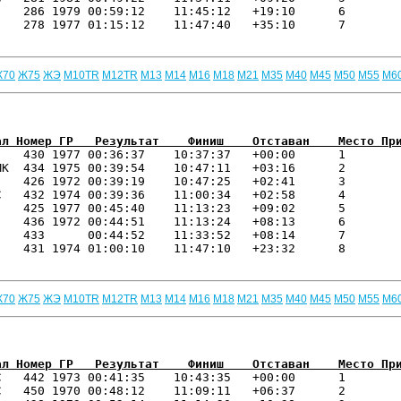
   286 1979 00:59:12    11:45:12   +19:10      6 

   278 1977 01:15:12    11:47:40   +35:10      7 

Ж70
Ж75
ЖЭ
М10TR
М12TR
М13
М14
М16
М18
М21
М35
М40
М45
М50
М55
М6
ал Номер ГР   Результат    Финиш    Отставан    Место Пр
    430 1977 00:36:37    10:37:37   +00:00      1 

К  434 1975 00:39:54    10:47:11   +03:16      2 

   426 1972 00:39:19    10:47:25   +02:41      3 

   432 1974 00:39:36    11:00:34   +02:58      4 

   425 1977 00:45:40    11:13:23   +09:02      5 

   436 1972 00:44:51    11:13:24   +08:13      6 

   433      00:44:52    11:33:52   +08:14      7 

   431 1974 01:00:10    11:47:10   +23:32      8 

Ж70
Ж75
ЖЭ
М10TR
М12TR
М13
М14
М16
М18
М21
М35
М40
М45
М50
М55
М6
ал Номер ГР   Результат    Финиш    Отставан    Место Пр
С   442 1973 00:41:35    10:43:35   +00:00      1 

   450 1970 00:48:12    11:09:11   +06:37      2 
