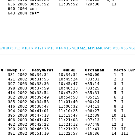
   636 2005 00:53:52    11:39:52   +29:30     13 

   640 2004 снят                         

   643 2004 снят                         

Ж70
Ж75
ЖЭ
М10TR
М12TR
М13
М14
М16
М18
М21
М35
М40
М45
М50
М55
М6
ал Номер ГР   Результат    Финиш    Отставан    Место Вы
С   381 2002 00:34:34    10:34:34   +00:00      1  I   

   421 2002 00:31:55    10:45:24   +33:33      2  I   

   397 2003 00:33:36    10:45:47   +35:14      3  I   

   398 2003 00:37:59    10:46:13   +03:25      4  I   

   414 2002 00:33:54    10:47:29   +35:31      5  I   

   382 2003 00:39:49    10:54:58   +05:15      6  I   

   385 2002 00:34:58    11:01:40   +00:24      7  I   

   416 2002 00:38:47    11:06:32   +04:13      8  I   

   394 2002 00:41:01    11:10:25   +06:27      9  I   

   395 2003 00:47:13    11:13:47   +12:39     10  II  

   406 2003 00:41:47    11:21:08   +07:13     11  I   

   402 2002 00:42:22    11:21:12   +07:48     12  I   

   390 2003 00:46:16    11:21:30   +11:41     13  II  

   391 2002 00:51:10    11:22:57   +16:36     14  III 
