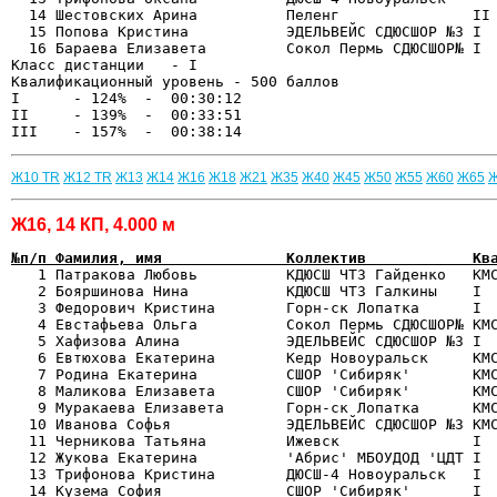
  14 Шестовских Арина          Пеленг               II 
  15 Попова Кристина           ЭДЕЛЬВЕЙС СДЮСШОР №3 I  
  16 Бараева Елизавета         Сокол Пермь СДЮСШОР№ I  
Класс дистанции   - I   

Квалификационный уровень - 500 баллов

I      - 124%  -  00:30:12

II     - 139%  -  00:33:51

Ж10 TR
Ж12 TR
Ж13
Ж14
Ж16
Ж18
Ж21
Ж35
Ж40
Ж45
Ж50
Ж55
Ж60
Ж65
Ж16, 14 КП, 4.000 м
№п/п Фамилия, имя              Коллектив            Кв

   1 Патракова Любовь          КДЮСШ ЧТЗ Гайденко   КМ
   2 Бояршинова Нина           КДЮСШ ЧТЗ Галкины    I  
   3 Федорович Кристина        Горн-ск Лопатка      I  
   4 Евстафьева Ольга          Сокол Пермь СДЮСШОР№ КМС
   5 Хафизова Алина            ЭДЕЛЬВЕЙС СДЮСШОР №3 I  
   6 Евтюхова Екатерина        Кедр Новоуральск     КМС
   7 Родина Екатерина          СШОР 'Сибиряк'       КМС
   8 Маликова Елизавета        СШОР 'Сибиряк'       КМС
   9 Муракаева Елизавета       Горн-ск Лопатка      КМС
  10 Иванова Софья             ЭДЕЛЬВЕЙС СДЮСШОР №3 КМС
  11 Черникова Татьяна         Ижевск               I  
  12 Жукова Екатерина          'Абрис' МБОУДОД 'ЦДТ I  
  13 Трифонова Кристина        ДЮСШ-4 Новоуральск   I  
  14 Кузема София              СШОР 'Сибиряк'       I  