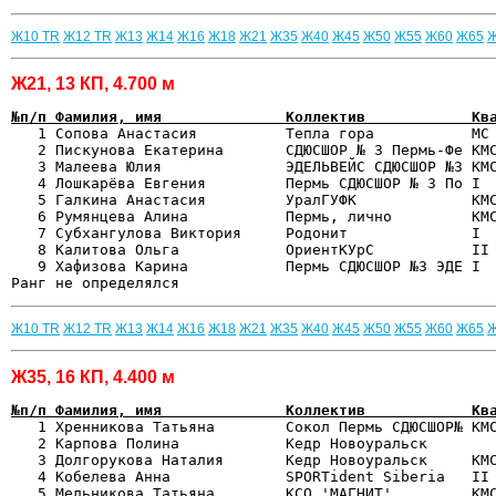
Ж10 TR
Ж12 TR
Ж13
Ж14
Ж16
Ж18
Ж21
Ж35
Ж40
Ж45
Ж50
Ж55
Ж60
Ж65
Ж21, 13 КП, 4.700 м
№п/п Фамилия, имя              Коллектив            Кв

   1 Сопова Анастасия          Тепла гора           МС
   2 Пискунова Екатерина       СДЮСШОР № 3 Пермь-Фе КМС
   3 Малеева Юлия              ЭДЕЛЬВЕЙС СДЮСШОР №3 КМС
   4 Лошкарёва Евгения         Пермь СДЮСШОР № 3 По I  
   5 Галкина Анастасия         УралГУФК             КМС
   6 Румянцева Алина           Пермь, лично         КМС
   7 Субхангулова Виктория     Родонит              I  
   8 Калитова Ольга            ОриентКУрС           II 
   9 Хафизова Карина           Пермь СДЮСШОР №3 ЭДЕ I  
Ж10 TR
Ж12 TR
Ж13
Ж14
Ж16
Ж18
Ж21
Ж35
Ж40
Ж45
Ж50
Ж55
Ж60
Ж65
Ж35, 16 КП, 4.400 м
№п/п Фамилия, имя              Коллектив            Кв

   1 Хренникова Татьяна        Сокол Пермь СДЮСШОР№ КМ
   2 Карпова Полина            Кедр Новоуральск        
   3 Долгорукова Наталия       Кедр Новоуральск     КМС
   4 Кобелева Анна             SPORTident Siberia   II 
   5 Мельникова Татьяна        КСО 'МАГНИТ'         КМС