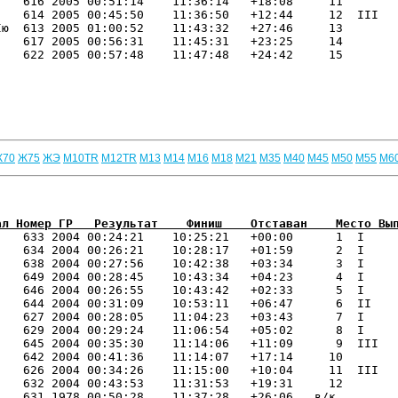
   616 2005 00:51:14    11:36:14   +18:08     11 

   614 2005 00:45:50    11:36:50   +12:44     12  III 

ю  613 2005 01:00:52    11:43:32   +27:46     13 

   617 2005 00:56:31    11:45:31   +23:25     14 

   622 2005 00:57:48    11:47:48   +24:42     15 

Ж70
Ж75
ЖЭ
М10TR
М12TR
М13
М14
М16
М18
М21
М35
М40
М45
М50
М55
М6
ал Номер ГР   Результат    Финиш    Отставан    Место Вы
    633 2004 00:24:21    10:25:21   +00:00      1  I   

   634 2004 00:26:21    10:28:17   +01:59      2  I   

   638 2004 00:27:56    10:42:38   +03:34      3  I   

   649 2004 00:28:45    10:43:34   +04:23      4  I   

   646 2004 00:26:55    10:43:42   +02:33      5  I   

   644 2004 00:31:09    10:53:11   +06:47      6  II  

   627 2004 00:28:05    11:04:23   +03:43      7  I   

   629 2004 00:29:24    11:06:54   +05:02      8  I   

   645 2004 00:35:30    11:14:06   +11:09      9  III 

   642 2004 00:41:36    11:14:07   +17:14     10 

   626 2004 00:34:26    11:15:00   +10:04     11  III 

   632 2004 00:43:53    11:31:53   +19:31     12 

   631 1978 00:50:28    11:37:28   +26:06   в/к
