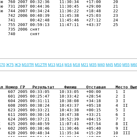
ю  760 2007 00:32:36    11:30:34   +17:00     20 

ю  731 2007 00:44:36    11:30:45   +29:00     21 

ю  744 2007 00:34:24    11:36:22   +18:48     22 

   742 2006 00:40:39    11:45:38   +25:03     23 

   741      00:42:48    11:45:46   +27:12     24 

   755 2007 00:59:13    11:47:11   +43:37     25 

   735 2006 снят                         

   740      снят                         

Ж70
Ж75
ЖЭ
М10TR
М12TR
М13
М14
М16
М18
М21
М35
М40
М45
М50
М55
М6
ал Номер ГР   Результат    Финиш    Отставан    Место Вы
    607 2005 00:33:05    10:33:05   +00:00      1  I   

   601 2005 00:25:47    10:33:42   +28:54      2  I   

   604 2005 00:31:11    10:38:08   +34:18      3  I   

   608 2005 00:38:24    10:43:37   +05:18      4  II  

   623 2005 00:33:21    10:43:38   +00:15      5  I   

   611 2005 00:30:14    10:47:38   +33:21      6  I   

   624 2005 00:37:21    10:52:39   +04:15      7  I   

   625 2005 00:40:59    11:07:41   +07:54      8  II  

   602 2005 00:38:46    11:30:46   +05:40      9  II  

   620 2005 00:48:34    11:35:34   +15:29     10  III 
