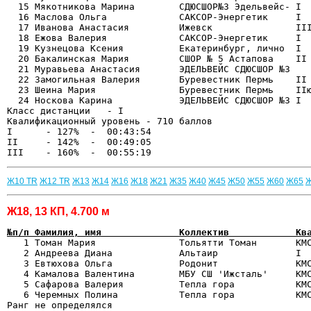
  15 Мякотникова Марина        СДЮСШОР№3 Эдельвейс- I  
  16 Маслова Ольга             САКСОР-Энергетик     I  
  17 Иванова Анастасия         Ижевск               III
  18 Ежова Валерия             САКСОР-Энергетик     I  
  19 Кузнецова Ксения          Екатеринбург, лично  I  
  20 Бакалинская Мария         СШОР № 5 Астапова    II 
  21 Муравьева Анастасия       ЭДЕЛЬВЕЙС СДЮСШОР №3    
  22 Замогильная Валерия       Буревестник Пермь    II 
  23 Шеина Мария               Буревестник Пермь    IIю
  24 Носкова Карина            ЭДЕЛЬВЕЙС СДЮСШОР №3 I  
Класс дистанции   - I   

Квалификационный уровень - 710 баллов

I      - 127%  -  00:43:54

II     - 142%  -  00:49:05

Ж10 TR
Ж12 TR
Ж13
Ж14
Ж16
Ж18
Ж21
Ж35
Ж40
Ж45
Ж50
Ж55
Ж60
Ж65
Ж18, 13 КП, 4.700 м
№п/п Фамилия, имя              Коллектив            Кв

   1 Томан Мария               Тольятти Томан       КМ
   2 Андреева Диана            Альтаир              I  
   3 Евтюхова Ольга            Родонит              КМС
   4 Камалова Валентина        МБУ СШ 'Ижсталь'     КМС
   5 Сафарова Валерия          Тепла гора           КМС
   6 Черемных Полина           Тепла гора           КМС