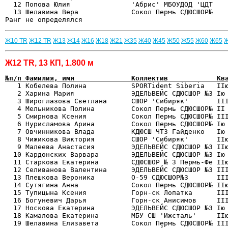
  12 Попова Юлия               'Абрис' МБОУДОД 'ЦДТ    
  13 Шелавина Вера             Сокол Пермь СДЮСШОР№    
Ж10 TR
Ж12 TR
Ж13
Ж14
Ж16
Ж18
Ж21
Ж35
Ж40
Ж45
Ж50
Ж55
Ж60
Ж65
Ж12 TR, 13 КП, 1.800 м
№п/п Фамилия, имя              Коллектив            Кв

   1 Кобелева Полина           SPORTident Siberia   II
   2 Харина Мария              ЭДЕЛЬВЕЙС СДЮСШОР №3 Iю 
   3 Широглазова Светлана      СШОР 'Сибиряк'       III
   4 Мельникова Полина         Сокол Пермь СДЮСШОР№ II 
   5 Смирнова Ксения           Сокол Пермь СДЮСШОР№ III
   6 Нурисламова Арина         Сокол Пермь СДЮСШОР№ Iю 
   7 Овчинникова Влада         КДЮСШ ЧТЗ Гайденко   Iю 
   8 Чижикова Виктория         СШОР 'Сибиряк'       IIю
   9 Малеева Анастасия         ЭДЕЛЬВЕЙС СДЮСШОР №3 IIю
  10 Кардонских Варвара        ЭДЕЛЬВЕЙС СДЮСШОР №3 Iю 
  11 Старкова Екатерина        СДЮСШОР № 3 Пермь-Фе IIю
  12 Селиванова Валентина      ЭДЕЛЬВЕЙС СДЮСШОР №3 III
  13 Плешкова Вероника         O-59 СДЮСШОР№3       III
  14 Сутягина Анна             Сокол Пермь СДЮСШОР№ IIю
  15 Тупицына Ксения           Горн-ск Лопатка      III
  16 Богуневич Дарья           Горн-ск Анисимов     III
  17 Носкова Екатерина         ЭДЕЛЬВЕЙС СДЮСШОР №3 Iю 
  18 Камалова Екатерина        МБУ СШ 'Ижсталь'     IIю
  19 Шелавина Елизавета        Сокол Пермь СДЮСШОР№ III