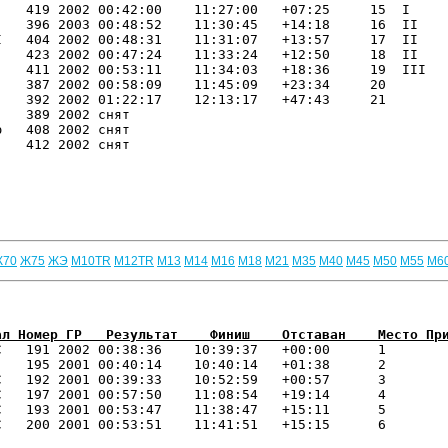
   419 2002 00:42:00    11:27:00   +07:25     15  I   

   396 2003 00:48:52    11:30:45   +14:18     16  II  

   404 2002 00:48:31    11:31:07   +13:57     17  II  

   423 2002 00:47:24    11:33:24   +12:50     18  II  

   411 2002 00:53:11    11:34:03   +18:36     19  III 

   387 2002 00:58:09    11:45:09   +23:34     20 

   392 2002 01:22:17    12:13:17   +47:43     21 

   389 2002 снят                         

   408 2002 снят                         

   412 2002 снят                         

Ж70
Ж75
ЖЭ
М10TR
М12TR
М13
М14
М16
М18
М21
М35
М40
М45
М50
М55
М6
ал Номер ГР   Результат    Финиш    Отставан    Место Пр
С   191 2002 00:38:36    10:39:37   +00:00      1 

   195 2001 00:40:14    10:40:14   +01:38      2 

   192 2001 00:39:33    10:52:59   +00:57      3 

   197 2001 00:57:50    11:08:54   +19:14      4 

   193 2001 00:53:47    11:38:47   +15:11      5 

   200 2001 00:53:51    11:41:51   +15:15      6 
