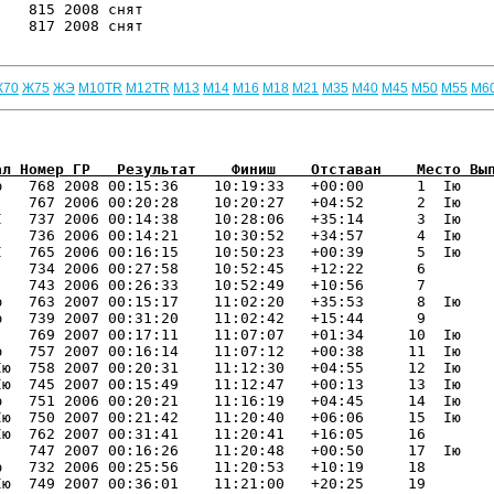
   815 2008 снят                    

   817 2008 снят                    

Ж70
Ж75
ЖЭ
М10TR
М12TR
М13
М14
М16
М18
М21
М35
М40
М45
М50
М55
М6
ал Номер ГР   Результат    Финиш    Отставан    Место Вы
ю   768 2008 00:15:36    10:19:33   +00:00      1  Iю  

   767 2006 00:20:28    10:20:27   +04:52      2  Iю  

   737 2006 00:14:38    10:28:06   +35:14      3  Iю  

   736 2006 00:14:21    10:30:52   +34:57      4  Iю  

   765 2006 00:16:15    10:50:23   +00:39      5  Iю  

   734 2006 00:27:58    10:52:45   +12:22      6 

   743 2006 00:26:33    10:52:49   +10:56      7 

   763 2007 00:15:17    11:02:20   +35:53      8  Iю  

   739 2007 00:31:20    11:02:42   +15:44      9 

   769 2007 00:17:11    11:07:07   +01:34     10  Iю  

   757 2007 00:16:14    11:07:12   +00:38     11  Iю  

ю  758 2007 00:20:31    11:12:30   +04:55     12  Iю  

ю  745 2007 00:15:49    11:12:47   +00:13     13  Iю  

   751 2006 00:20:21    11:16:19   +04:45     14  Iю  

ю  750 2007 00:21:42    11:20:40   +06:06     15  Iю  

ю  762 2007 00:31:41    11:20:41   +16:05     16 

   747 2007 00:16:26    11:20:48   +00:50     17  Iю  

   732 2006 00:25:56    11:20:53   +10:19     18 

ю  749 2007 00:36:01    11:21:00   +20:25     19 
