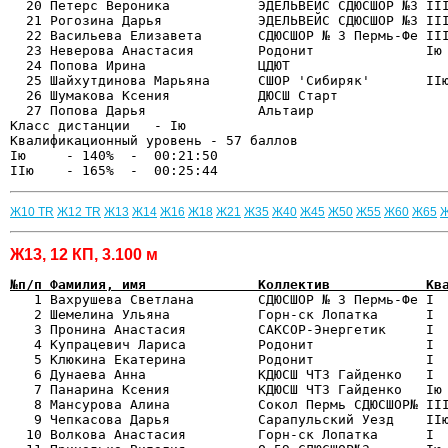
  20 Петерс Вероника           ЭДЕЛЬВЕЙС СДЮСШОР №3 III
  21 Рогозина Дарья            ЭДЕЛЬВЕЙС СДЮСШОР №3 III
  22 Васильева Елизавета       СДЮСШОР № 3 Пермь-Фе III
  23 Неверова Анастасия        Родонит              Iю 
  24 Попова Ирина              ЦДЮТ                    
  25 Шайхутдинова Марьяна      СШОР 'Сибиряк'       IIю
  26 Шумакова Ксения           ДЮСШ Старт              
  27 Попова Дарья              Альтаир                 
Класс дистанции   - Iю  

Квалификационный уровень - 57 баллов

Iю     - 140%  -  00:21:50

Ж10 TR
Ж12 TR
Ж13
Ж14
Ж16
Ж18
Ж21
Ж35
Ж40
Ж45
Ж50
Ж55
Ж60
Ж65
Ж13, 12 КП, 3.100 м
№п/п Фамилия, имя              Коллектив            Кв

   1 Вахрушева Светлана        СДЮСШОР № 3 Пермь-Фе I 
   2 Шемелина Ульяна           Горн-ск Лопатка      I  
   3 Пронина Анастасия         САКСОР-Энергетик     I  
   4 Купрацевич Лариса         Родонит              I  
   5 Клюкина Екатерина         Родонит              I  
   6 Дунаева Анна              КДЮСШ ЧТЗ Гайденко   I  
   7 Панарина Ксения           КДЮСШ ЧТЗ Гайденко   Iю 
   8 Мансурова Алина           Сокол Пермь СДЮСШОР№ III
   9 Чепкасова Дарья           Сарапульский Уезд    IIю
  10 Волкова Анастасия         Горн-ск Лопатка      I  