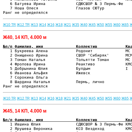
   6 Батуева Ирина             СДЮСШОР № 3 Пермь-Фе    
   7 Ноша Олеся                Глазов СЮТур            
Ж10 TR
Ж12 TR
Ж13
Ж14
Ж16
Ж18
Ж21
Ж35
Ж40
Ж45
Ж50
Ж55
Ж60
Ж65
Ж40, 14 КП, 4.000 м
№п/п Фамилия, имя              Коллектив            Кв

   1 Букреева Алена            Родонит              МС
   2 Онищенко Ирина            СШОР 'Сибиряк'       МСМ
   3 Томан Наталья             Тольятти Томан       МС 
   4 Фролова Ирина             Реактиво             КМС
   5 Добрынина Юлия            Булдым               I  
   6 Иванова Альфия            Ижевск                  
   7 Сорокина Ольга                                    
   8 Шардина Наталья           Пермь, лично            
Ж10 TR
Ж12 TR
Ж13
Ж14
Ж16
Ж18
Ж21
Ж35
Ж40
Ж45
Ж50
Ж55
Ж60
Ж65
Ж45, 14 КП, 4.000 м
№п/п Фамилия, имя              Коллектив            Кв

   1 Ившина Юлия               СДЮСШОР № 3 Пермь-Фе КМ
   2 Ярушева Вероника          КСО Вездеход         КМС