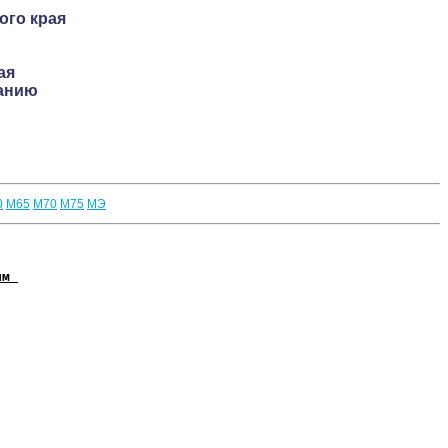
ого края
ая
ванию
0
М65
М70
М75
МЭ
им 