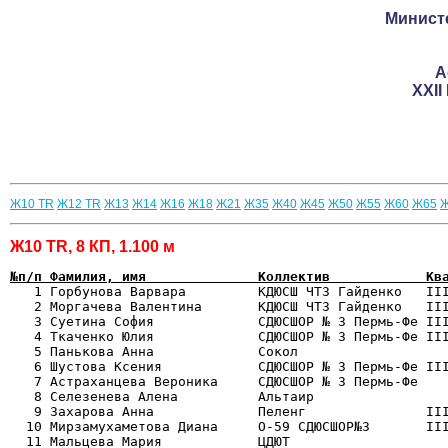
Министе
А
XXI
Ж10 TR
Ж12 TR
Ж13
Ж14
Ж16
Ж18
Ж21
Ж35
Ж40
Ж45
Ж50
Ж55
Ж60
Ж65
Ж10 TR, 8 КП, 1.100 м
№п/п Фамилия, имя              Коллектив            Кв

   1 Горбунова Варвара         КДЮСШ ЧТЗ Гайденко   II
   2 Моргачева Валентина       КДЮСШ ЧТЗ Гайденко   III
   3 Суетина София             СДЮСШОР № 3 Пермь-Фе III
   4 Ткаченко Юлия             СДЮСШОР № 3 Пермь-Фе III
   5 Панькова Анна             Сокол                   
   6 Шустова Ксения            СДЮСШОР № 3 Пермь-Фе III
   7 Астраханцева Вероника     СДЮСШОР № 3 Пермь-Фе    
   8 Селезенева Алена          Альтаир                 
   9 Захарова Анна             Пеленг               III
  10 Мирзамухаметова Диана     O-59 СДЮСШОР№3       III
  11 Мальцева Мария            ЦДЮТ                    