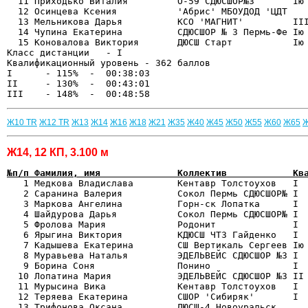
  11 Приходько Виталия         O-59 СДЮСШОР№3       Iю 
  12 Осинцева Ксения           'Абрис' МБОУДОД 'ЦДТ    
  13 Мельникова Дарья          КСО 'МАГНИТ'         III
  14 Чупина Екатерина          СДЮСШОР № 3 Пермь-Фе Iю 
  15 Коновалова Виктория       ДЮСШ Старт           Iю 
Класс дистанции   - I   

Квалификационный уровень - 362 баллов

I      - 115%  -  00:38:03

II     - 130%  -  00:43:01

Ж10 TR
Ж12 TR
Ж13
Ж14
Ж16
Ж18
Ж21
Ж35
Ж40
Ж45
Ж50
Ж55
Ж60
Ж65
Ж14, 12 КП, 3.100 м
№п/п Фамилия, имя              Коллектив            Кв

   1 Медкова Владислава        Кентавр Толстоухов   I 
   2 Саранина Валерия          Сокол Пермь СДЮСШОР№ I  
   3 Маркова Ангелина          Горн-ск Лопатка      I  
   4 Шайдурова Дарья           Сокол Пермь СДЮСШОР№ I  
   5 Фролова Мария             Родонит              I  
   6 Ярыгина Виктория          КДЮСШ ЧТЗ Гайденко   I  
   7 Кадышева Екатерина        СШ Вертикаль Сергеев Iю 
   8 Муравьева Наталья         ЭДЕЛЬВЕЙС СДЮСШОР №3 I  
   9 Борина Соня               Понино               I  
  10 Лопатина Мария            ЭДЕЛЬВЕЙС СДЮСШОР №3 II 
  11 Мурысина Вика             Кентавр Толстоухов   I  
  12 Теряева Екатерина         СШОР 'Сибиряк'       I  
  13 Трифонова Оксана          ДЮСШ-4 Новоуральск      