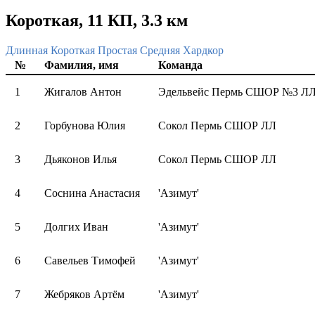
Короткая, 11 КП, 3.3 км
Длинная
Короткая
Простая
Средняя
Хардкор
№
Фамилия, имя
Команда
1
Жигалов Антон
Эдельвейс Пермь СШОР №3 Л
2
Горбунова Юлия
Сокол Пермь СШОР ЛЛ
3
Дьяконов Илья
Сокол Пермь СШОР ЛЛ
4
Соснина Анастасия
'Азимут'
5
Долгих Иван
'Азимут'
6
Савельев Тимофей
'Азимут'
7
Жебряков Артём
'Азимут'