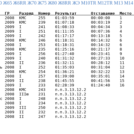
0
Ж65
Ж6RR
Ж70
Ж75
Ж80
Ж8RR
ЖЭ
М10TR
М12TR
М13
М1
  2008  КМС     255    01:03:59       00:00:00    1     
  2009  КМС     239    01:07:18       00:03:19    2     
  2009  I       241    01:08:33       00:04:34    3     
  2009  I       251    01:11:35       00:07:36    4     
  2009  I       242    01:17:17       00:13:18    5     
  2008  КМС     246    01:18:31       00:14:32    6     
  2008  I       253    01:18:31       00:14:32    6     
  2008  КМС     235    01:25:16       00:21:17    8     
  2009  I       256    01:27:40       00:23:41    9     
  2009  I       240    01:31:32       00:27:33    10    
  2008  II      236    01:32:11       00:28:12    11    
ь 2008  I       252    01:35:03       00:31:04    12    
  2008  КМС     254    01:36:21       00:32:22    13    
  2008  I       257    01:39:00       00:35:01    14    
  2009  II      238    01:45:55       00:41:56    15    
  2009  I       233    02:28:39       01:24:40    16    
  2008  КМС     243    п.п.3.13.12.2                    
  2008  IIIю    231    п.п.3.13.12.2                    
с 2008  I       248    п.п.3.13.12.2                    
  2008  I       234    п.п.3.13.12.2                    
  2009  III     250    п.п.3.13.12.2                    
  2009  II      232    п.п.3.13.12.2                    