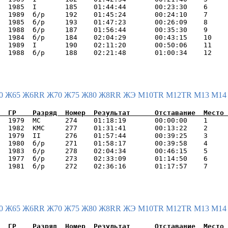
  1985  I       185    01:44:44       00:23:30    6     
  1989  б/р     192    01:45:24       00:24:10    7     
  1985  б/р     193    01:47:23       00:26:09    8     
  1988  б/р     187    01:56:44       00:35:30    9     
  1984  б/р     184    02:04:29       00:43:15    10    
  1989  I       190    02:11:20       00:50:06    11    
0
Ж65
Ж6RR
Ж70
Ж75
Ж80
Ж8RR
ЖЭ
М10TR
М12TR
М13
М1
  1979  МС      274    01:18:19       00:00:00    1     
  1982  КМС     277    01:31:41       00:13:22    2     
  1979  II      276    01:57:44       00:39:25    3     
  1980  б/р     271    01:58:17       00:39:58    4     
  1983  б/р     278    02:04:34       00:46:15    5     
  1977  б/р     273    02:33:09       01:14:50    6     
0
Ж65
Ж6RR
Ж70
Ж75
Ж80
Ж8RR
ЖЭ
М10TR
М12TR
М13
М1