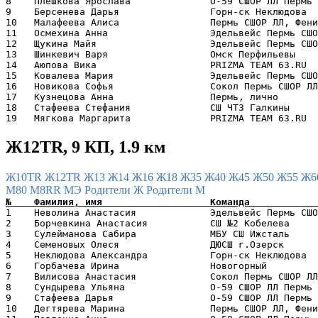
8    Плешкова Ярослава              O-59 СШОР ЛЛ Пермь 
9    Берсенева Дарья                Горн-ск Неклюдова  
10   Малафеева Алиса                Пермь СШОР ЛЛ, Фени
11   Осмехина Анна                  Эдельвейс Пермь СШО
12   Щукина Майя                    Эдельвейс Пермь СШО
13   Шинкевич Варя                  Омск Перфильевы    
14   Аюпова Вика                    PRIZMA TEAM 63.RU  
15   Ковалева Мария                 Эдельвейс Пермь СШО
16   Новикова Софья                 Сокол Пермь СШОР ЛЛ
17   Кузнецова Анна                 Пермь, лично       
18   Стафеева Стефания              СШ ЧТЗ Галкины     
Ж12TR, 9 КП, 1.9 км
Ж10TR
Ж12TR
Ж13
Ж14
Ж16
Ж18
Ж35
Ж40
Ж45
Ж50
Ж55
Ж6
М80
М8RR
МЭ
Родители Ж
Родители М
1    Неволина Анастасия             Эдельвейс Пермь СШО
2    Борчевкина Анастасия           СШ №2 Кобелева     
3    Сулейманова Сабира             МБУ СШ Ижсталь     
4    Семеновых Олеся                ДЮСШ г.Озерск      
5    Неклюдова Александра           Горн-ск Неклюдова  
6    Горбачева Ирина                Новогорный         
7    Вилисова Анастасия             Сокол Пермь СШОР ЛЛ
8    Сундырева Ульяна               O-59 СШОР ЛЛ Пермь 
9    Стафеева Дарья                 O-59 СШОР ЛЛ Пермь 
10   Дегтярева Марина               Пермь СШОР ЛЛ, Фени