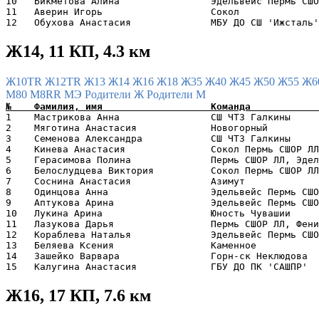
10   Бикметова Алина                Эдельвейс Пермь СШО
11   Аверин Игорь                   Сокол              
Ж14, 11 КП, 4.3 км
Ж10TR
Ж12TR
Ж13
Ж14
Ж16
Ж18
Ж35
Ж40
Ж45
Ж50
Ж55
Ж6
М80
М8RR
МЭ
Родители Ж
Родители М
1    Мастрикова Анна                СШ ЧТЗ Галкины     
2    Мяготина Анастасия             Новогорный         
3    Семенова Александра            СШ ЧТЗ Галкины     
4    Кинева Анастасия               Сокол Пермь СШОР ЛЛ
5    Герасимова Полина              Пермь СШОР ЛЛ, Эдел
6    Белослудцева Виктория          Сокол Пермь СШОР ЛЛ
7    Соснина Анастасия              Азимут             
8    Одинцова Анна                  Эдельвейс Пермь СШО
9    Аптукова Арина                 Эдельвейс Пермь СШО
10   Лукина Арина                   Юность Чувашии     
11   Лазукова Дарья                 Пермь СШОР ЛЛ, Фени
12   Кораблева Наталья              Эдельвейс Пермь СШО
13   Беляева Ксения                 Каменное           
14   Зашейко Варвара                Горн-ск Неклюдова  
Ж16, 17 КП, 7.6 км