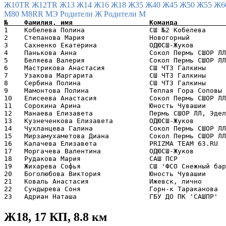
Ж10TR
Ж12TR
Ж13
Ж14
Ж16
Ж18
Ж35
Ж40
Ж45
Ж50
Ж55
Ж6
М80
М8RR
МЭ
Родители Ж
Родители М
1    Кобелева Полина                СШ №2 Кобелева     
2    Степанова Мария                Новогорный         
3    Сахненко Екатерина             ОДЮСШ-Жуков        
4    Панькова Анна                  Сокол Пермь СШОР ЛЛ
5    Беляева Валерия                Сокол Пермь СШОР ЛЛ
6    Мастрикова Анастасия           СШ ЧТЗ Галкины     
7    Узакова Маргарита              СШ ЧТЗ Галкины     
8    Сербина Полина                 СШ ЧТЗ Галкины     
9    Мамонтова Полина               Теплая Гора Соповы 
10   Елисеева Анастасия             Сокол Пермь СШОР ЛЛ
11   Сорокина Арина                 Юность Чувашии     
12   Манаева Елизавета              Пермь СШОР ЛЛ, Эдел
13   Кузнеченкова Елизавета         ОДЮСШ-Жуков        
14   Чухланцева Галина              Сокол Пермь СШОР ЛЛ
15   Мирзамухаметова Диана          Сокол Пермь СШОР ЛЛ
16   Калачева Елизавета             PRIZMA TEAM 63.RU  
17   Моргачева Валентина            ОДЮСШ-Жуков        
18   Рудакова Мария                 САШ ПСР            
19   Жихарева Софья                 СШ 'ФСО Снежный бар
20   Боголюбова Виктория            Юность Чувашии     
21   Коваль Анастасия               Ижевск, лично      
22   Сундырева Соня                 Горн-к Тараканова  
Ж18, 17 КП, 8.8 км