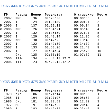
0
Ж65
Ж6RR
Ж70
Ж75
Ж80
Ж8RR
ЖЭ
М10TR
М12TR
М13
М1
  2007  КМС     136    01:28:38       00:00:00    1     
  2007  I       124    01:28:39       00:00:01    2     
Р 2006  I       137    01:29:12       00:00:34    3     
к 2006  КМС     126    01:34:21       00:05:43    4     
  2007  I       132    01:35:59       00:07:21    5     
Р 2007  I       129    01:40:14       00:11:36    6     
  2007  КМС     130    01:42:26       00:13:48    7     
  2007  I       122    01:42:50       00:14:12    8     
  2007  I       133    01:50:26       00:21:48    9     
  2007  I       127    01:54:04       00:25:26    10    
        б/р     125    02:36:10       01:07:32    11    
  2006  IIIю    134    п.п.3.13.12.2                    
0
Ж65
Ж6RR
Ж70
Ж75
Ж80
Ж8RR
ЖЭ
М10TR
М12TR
М13
М1
  1973  б/р     186    01:21:14       00:00:00    1     
  1985  II      194    01:27:07       00:05:53    2     
  1980  б/р     181    01:33:53       00:12:39    3     
  1977  МС      191    01:42:00       00:20:46    4     
  1989  I       182    01:42:54       00:21:40    5     