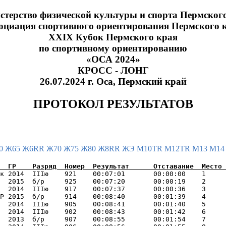
терство физической культуры и спорта Пермског
оциация спортивного ориентирования Пермского 
XXIX Кубок Пермского края
по спортивному ориентированию
«ОСА 2024»
КРОСС - ЛОНГ
26.07.2024 г. Оса, Пермский край
ПРОТОКОЛ РЕЗУЛЬТАТОВ
0
Ж65
Ж6RR
Ж70
Ж75
Ж80
Ж8RR
ЖЭ
М10TR
М12TR
М13
М1
к 2014  IIIю    921    00:07:01       00:00:00    1     
  2015  б/р     925    00:07:20       00:00:19    2     
  2014  IIIю    917    00:07:37       00:00:36    3     
Р 2015  б/р     914    00:08:40       00:01:39    4     
  2014  IIIю    905    00:08:41       00:01:40    5     
  2014  IIIю    902    00:08:43       00:01:42    6     
  2013  б/р     907    00:08:55       00:01:54    7     