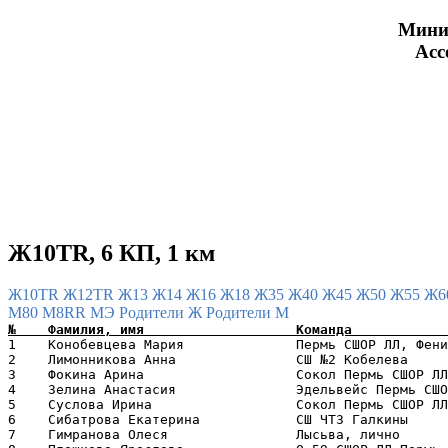
Минис
Асс
Ж10TR, 6 КП, 1 км
Ж10TR
Ж12TR
Ж13
Ж14
Ж16
Ж18
Ж35
Ж40
Ж45
Ж50
Ж55
Ж6
М80
М8RR
МЭ
Родители Ж
Родители М
1    Конобевцева Мария              Пермь СШОР ЛЛ, Фени
2    Лимонникова Анна               СШ №2 Кобелева     
3    Фокина Арина                   Сокол Пермь СШОР ЛЛ
4    Зелина Анастасия               Эдельвейс Пермь СШО
5    Суслова Ирина                  Сокол Пермь СШОР ЛЛ
6    Сибатрова Екатерина            СШ ЧТЗ Галкины     
7    Гимранова Олеся                Лысьва, лично      