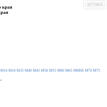
SETTINGS
о края
края
4
М16
М18
М35
М40
М45
М50
М55
М60
М65
М6RR
М70
М75
 

 

 

 

 

 

 
