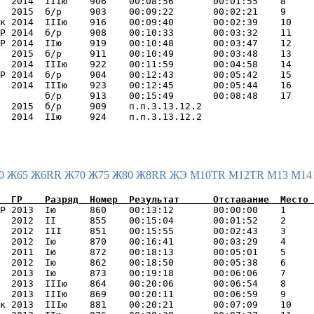
  2014  IIIю    906    00:08:56       00:01:55    8     
  2015  б/р     903    00:09:22       00:02:21    9     
к 2014  IIIю    916    00:09:40       00:02:39    10    
Р 2014  б/р     908    00:10:33       00:03:32    11    
Р 2014  IIю     919    00:10:48       00:03:47    12    
  2015  б/р     911    00:10:49       00:03:48    13    
  2014  IIIю    922    00:11:59       00:04:58    14    
Р 2014  б/р     904    00:12:43       00:05:42    15    
  2014  IIIю    923    00:12:45       00:05:44    16    
        б/р     913    00:15:49       00:08:48    17    
  2015  б/р     909    п.п.3.13.12.2                    
0
Ж65
Ж6RR
Ж70
Ж75
Ж80
Ж8RR
ЖЭ
М10TR
М12TR
М13
М1
Р 2013  Iю      860    00:13:12       00:00:00    1     
  2012  II      855    00:15:04       00:01:52    2     
  2012  III     851    00:15:55       00:02:43    3     
  2012  Iю      870    00:16:41       00:03:29    4     
  2011  Iю      872    00:18:13       00:05:01    5     
  2012  Iю      862    00:18:50       00:05:38    6     
  2013  Iю      873    00:19:18       00:06:06    7     
  2013  IIIю    864    00:20:06       00:06:54    8     
  2013  IIIю    869    00:20:11       00:06:59    9     
к 2013  IIIю    881    00:20:21       00:07:09    10    