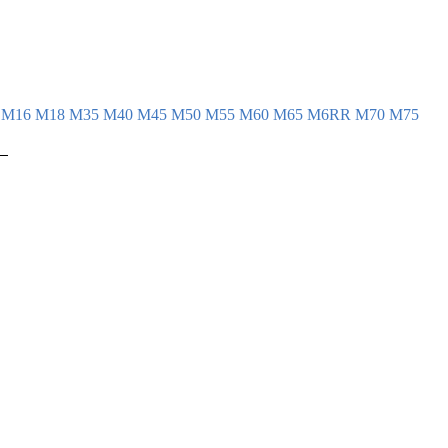
 

 

4
М16
М18
М35
М40
М45
М50
М55
М60
М65
М6RR
М70
М75
 

 

 

 

 

 

 

 

 

 

 

 

 

 
