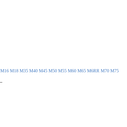
 

 

 

 

 

 

 

 

 

 

 

4
М16
М18
М35
М40
М45
М50
М55
М60
М65
М6RR
М70
М75
 

 

 

 

 

 

 

 

 

 
