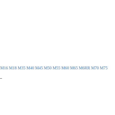
 

 

 

 

 

 

 

 

 

 

 

 

4
М16
М18
М35
М40
М45
М50
М55
М60
М65
М6RR
М70
М75
 

 

 

 

 

 

 

 

 
