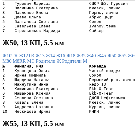
1    Гуревич Ларисаа                СШОР №5, Гуревич   
2    Лисицына Екатерина             Ижевск, лично      
3    Павленко Елена                 Пермь, лично       
4    Диева Ольга                    Абрис ЦРДМ         
5    Балтачева Светлана             Сокол              
6    Савельева Елена                Ivanov.team        
Ж50, 13 КП, 5.5 км
Ж10TR
Ж12TR
Ж13
Ж14
Ж16
Ж18
Ж35
Ж40
Ж45
Ж50
Ж55
Ж6
М80
М8RR
МЭ
Родители Ж
Родители М
1    Кузнецова Ольга                Чистый воздух      
2    Ярина Людмила                  Сокол              
3    Шардина Наталья                Пермский р-н, лично
4    Махнутина Инна                 кедр 13            
5    Кашицина Екатерина             Ekb-O-Team         
6    Машанова Ксения                Ekb-O-Team         
7    Смолина Светлана               ДЮСШ Нефтекамск    
8    Коваль Елена                   Ижевск, лично      
9    Андреева Наталья               Курган, лично      
Ж55, 13 КП, 5.5 км