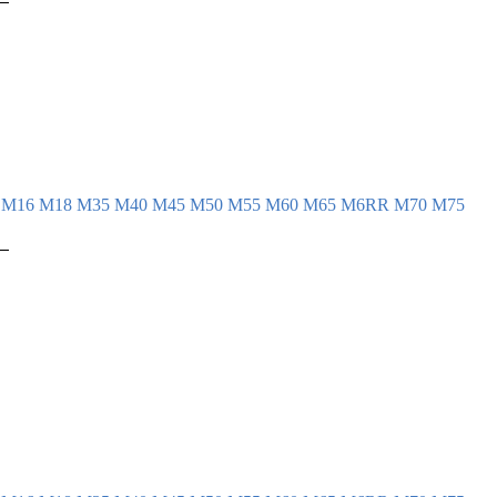
 

 

 

 

 

 

4
М16
М18
М35
М40
М45
М50
М55
М60
М65
М6RR
М70
М75
 

 

 

 

 

 

 

 

 
