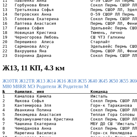
11   Павленко Анна                  O-59 СШОР ЛЛ Пермь 
12   Горбунова Юлия                 Сокол Пермь СШОР ЛЛ
13   Третьякова Софья               Пермь СШОР ЛЛ, Эдел
14   Петровских Анна                O-59 СШОР ЛЛ Пермь 
15   Головина Екатерина             Сокол Пермь СШОР ЛЛ
16   Лаптева Анастасия              Пермь СШОР ЛЛ, Фени
17   Гашева София                   Эдельвейс Пермь СШО
18   Новицкая Кристина              Тюмень, лично      
19   Черногорова Любовь             СШ ЧТЗ Галкины     
20   Перешивко  Алиса               Старлайт           
21   Сарманова Алсу                 Эдельвейс Пермь СШО
22   Вахрушева Яна                  Пермь СШОР ЛЛ, Фени
Ж13, 11 КП, 4.3 км
Ж10TR
Ж12TR
Ж13
Ж14
Ж16
Ж18
Ж35
Ж40
Ж45
Ж50
Ж55
Ж6
М80
М8RR
МЭ
Родители Ж
Родители М
1    Камалова Камила                Ижсталь            
2    Яшкова Софья                   Сокол Пермь СШОР ЛЛ
3    Кантемирова Эля                Горн-к Тараканова  
4    Иванкина Полина                Сокол Пермь СШОР ЛЛ
5    Лекомцева Анастасия            Теплая Гора Соповы 
6    Мирзамухаметова Кристина       Сокол Пермь СШОР ЛЛ
7    Чашкина Екатерина              МБУ ДО СШ 'Ижсталь'
8    Чемоданова Анна                Сокол Пермь СШОР ЛЛ
9    Марютина Василиса              Горн-ск Неклюдова  