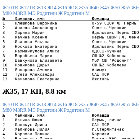
Ж10TR
Ж12TR
Ж13
Ж14
Ж16
Ж18
Ж35
Ж40
Ж45
Ж50
Ж55
Ж6
М80
М8RR
МЭ
Родители Ж
Родители М
1    Плешкова Вероника              O-59 СШОР ЛЛ Пермь 
2    Алаева Александра              Юность Чувашии     
3    Харина Мария                   Эдельвейс Пермь СШО
4    Качина Ксения                  Пермь СШОР ЛЛ, Фени
5    Иванова Ульяна                 Юность Чувашии     
6    Носкова Екатерина              Эдельвейс Пермь СШО
7    Рахманкулова Алиса             ОДЮСШ-Кучина       
8    Воробьева Мария                СШ №2 Кобелева     
9    Шавкунова Елизавета            МБУ СШ 'Родонит'   
10   Новикова Дарья                 СШ №2 Кобелева     
11   Яппарова Амелия                Азимут             
12   Туева Александра               САШ ПСР            
Ж35, 17 КП, 8.8 км
Ж10TR
Ж12TR
Ж13
Ж14
Ж16
Ж18
Ж35
Ж40
Ж45
Ж50
Ж55
Ж6
М80
М8RR
МЭ
Родители Ж
Родители М
1    Ившина Юлия                    Пермь, лично       
2    Лапикус Ирина                  САШ ПСР            
3    Халикова Лилия                 г.Стерлитамак      
4    Карпова Полина                 Карпики            
5    Васильева Марина               Москва ВАО, лично  