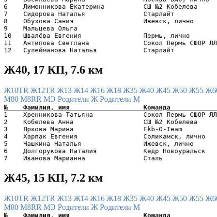
6    Лимонникова Екатерина          СШ №2 Кобелева     
7    Сидорова Наталья               Старлайт           
8    Обухова Сания                  Ижевск, лично      
9    Мальцева Ольга                                    
10   Швалёва Евгения                Пермь, лично       
11   Антипова Светлана              Сокол Пермь СШОР ЛЛ
Ж40, 17 КП, 7.6 км
Ж10TR
Ж12TR
Ж13
Ж14
Ж16
Ж18
Ж35
Ж40
Ж45
Ж50
Ж55
Ж6
М80
М8RR
МЭ
Родители Ж
Родители М
1    Хренникова Татьяна             Сокол Пермь СШОР ЛЛ
2    Кобелева Aнна                  СШ №2 Кобелева     
3    Яркова Марина                  Ekb-O-Team         
4    Харпак Евгения                 Соликамск, лично   
5    Чашкина Наталья                Ижевск, лично      
6    Долгорукова Наталия            Кедр Новоуральск   
Ж45, 15 КП, 7.2 км
Ж10TR
Ж12TR
Ж13
Ж14
Ж16
Ж18
Ж35
Ж40
Ж45
Ж50
Ж55
Ж6
М80
М8RR
МЭ
Родители Ж
Родители М