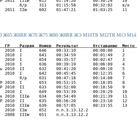
Р 2011  IIIю    612    01:14:20       00:30:24    10    
        б/р     311    01:15:58       00:32:02    в/к   
0
Ж65
Ж6RR
Ж70
Ж75
Ж80
Ж8RR
ЖЭ
М10TR
М12TR
М13
М1
  2010  I       646    00:33:10       00:00:00    1     
  2010  I       641    00:34:59       00:01:49    2     
  2010  I       654    00:35:57       00:02:47    3     
  2010  I       636    00:39:19       00:06:09    4     
ь 2010  II      632    00:41:20       00:08:10    5     
  2010  I       642    00:45:45       00:12:35    6     
        б/р     631    00:47:18       00:14:08    7     
Р 2010  I       653    00:51:15       00:18:05    8     
Р 2010  II      633    00:52:00       00:18:50    9     
  2010  I       649    00:53:39       00:20:29    10    
к 2010  IIIю    634    00:54:49       00:21:39    11    
Р 2010  II      635    00:56:20       00:23:10    12    
  2010  IIIю    639    00:57:05       00:23:55    13    
  2010  IIю     652    п.п.3.13.12.2                    