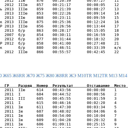
  2012  IIю     876    00:20:39       00:07:27    11    
  2012  IIIю    857    00:21:17       00:08:05    12    
ь 2013  IIIю    859    00:21:39       00:08:27    13    
  2013  IIIю    853    00:22:26       00:09:14    14    
  2013  IIю     868    00:23:11       00:09:59    15    
к 2013  IIIю    875    00:25:36       00:12:24    16    
Р 2013  IIIю    856    00:26:56       00:13:44    17    
  2013  б/р     863    00:28:17       00:15:05    18    
  2007  б/р     854    00:30:11       00:16:59    19    
  2012  б/р     877    00:31:44       00:18:32    20    
Р 2012  б/р     858    00:41:00       00:27:48    21    
к       б/р     880    00:46:51       00:33:39    в/к   
0
Ж65
Ж6RR
Ж70
Ж75
Ж80
Ж8RR
ЖЭ
М10TR
М12TR
М13
М1
  2011  IIю     614    00:43:56       00:00:00    1     
  2011  I       604    00:44:52       00:00:56    2     
  2011  III     605    00:45:55       00:01:59    3     
  2011  I       615    00:46:16       00:02:20    4     
  2011  Iю      611    00:47:30       00:03:34    5     
  2011  Iю      607    00:48:02       00:04:06    6     
  2011  Iю      608    00:54:00       00:10:04    7     
  2011  Iю      609    01:04:28       00:20:32    8     
  2011  Iю      606    01:09:11       00:25:15    9     