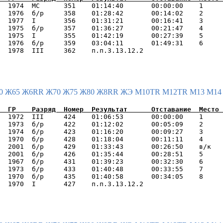
  1974  МС      351    01:14:40       00:00:00    1     
  1976  б/р     358    01:28:42       00:14:02    2     
  1977  I       356    01:31:21       00:16:41    3     
  1975  б/р     357    01:36:27       00:21:47    4     
  1975  I       355    01:42:19       00:27:39    5     
  1976  б/р     359    03:04:11       01:49:31    6     
0
Ж65
Ж6RR
Ж70
Ж75
Ж80
Ж8RR
ЖЭ
М10TR
М12TR
М13
М1
  1972  III     424    01:06:53       00:00:00    1     
  1973  б/р     422    01:12:02       00:05:09    2     
  1974  б/р     423    01:16:20       00:09:27    3     
  1970  б/р     428    01:18:04       00:11:11    4     
  2001  б/р     429    01:33:43       00:26:50    в/к   
  2001  б/р     426    01:35:44       00:28:51    5     
  1967  б/р     431    01:39:23       00:32:30    6     
  1973  б/р     433    01:40:48       00:33:55    7     
  1970  б/р     435    01:40:58       00:34:05    8     