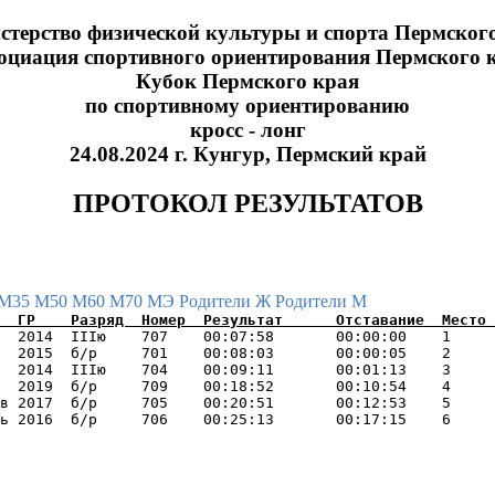
терство физической культуры и спорта Пермског
оциация спортивного ориентирования Пермского 
Кубок Пермского края
по спортивному ориентированию
кросс - лонг
24.08.2024 г. Кунгур, Пермский край
ПРОТОКОЛ РЕЗУЛЬТАТОВ
М35
М50
М60
М70
МЭ
Родители Ж
Родители М
  2014  IIIю    707    00:07:58       00:00:00    1     
  2015  б/р     701    00:08:03       00:00:05    2     
  2014  IIIю    704    00:09:11       00:01:13    3     
  2019  б/р     709    00:18:52       00:10:54    4     
в 2017  б/р     705    00:20:51       00:12:53    5     