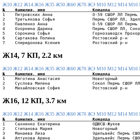
Ж10
Ж12
Ж14
Ж16
Ж35
Ж50
Ж60
Ж70
ЖЭ
М10
М12
М14
М16
1    Петровских Анна                O-59 СШОР ЛЛ Пермь 
2    Третьякова Софья               Пермь СШОР ЛЛ, Эдел
3    Павленко Анна                  O-59 СШОР ЛЛ Пермь 
4    Озорнина Дарина                Пермь СШОР ЛЛ, Соко
5    Сорокина Софья                 Горнозаводск Прохор
6    Сартакова Полина               Ростовский р-н     
Ж14, 7 КП, 2.2 км
Ж10
Ж12
Ж14
Ж16
Ж35
Ж50
Ж60
Ж70
ЖЭ
М10
М12
М14
М16
1    Мяготина Анастасия             Новогорный         
2    Суслова Милена                 Сокол Пермь СШОР ЛЛ
Ж16, 12 КП, 3.7 км
Ж10
Ж12
Ж14
Ж16
Ж35
Ж50
Ж60
Ж70
ЖЭ
М10
М12
М14
М16
1    Сахненко Екатерина             ОДЮСШ-Жуков        
2    Степанова Мария                Новогорный         
3    Манаева Лиза                   Эдельвейс Пермь СШО
4    Аптукова Арина                 Эдельвейс Пермь СШО