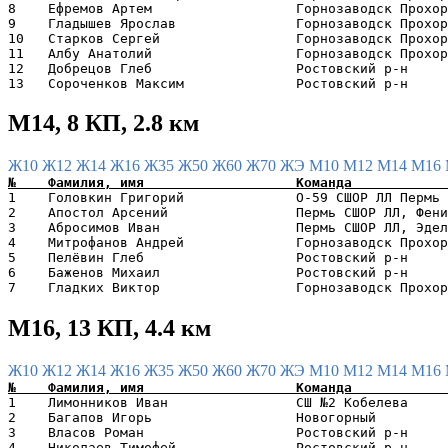
8    Ефремов Артем                  Горнозаводск Прохор
9    Гладышев Ярослав               Горнозаводск Прохор
10   Старков Сергей                 Горнозаводск Прохор
11   Албу Анатолий                  Горнозаводск Прохор
12   Добрецов Глеб                  Ростовский р-н     
М14, 8 КП, 2.8 км
Ж10
Ж12
Ж14
Ж16
Ж35
Ж50
Ж60
Ж70
ЖЭ
М10
М12
М14
М16
1    Головкин Григорий              O-59 СШОР ЛЛ Пермь 
2    Апостол Арсений                Пермь СШОР ЛЛ, Фени
3    Абросимов Иван                 Пермь СШОР ЛЛ, Эдел
4    Митрофанов Андрей              Горнозаводск Прохор
5    Пелёвин Глеб                   Ростовский р-н     
6    Баженов Михаил                 Ростовский р-н     
М16, 13 КП, 4.4 км
Ж10
Ж12
Ж14
Ж16
Ж35
Ж50
Ж60
Ж70
ЖЭ
М10
М12
М14
М16
1    Лимонников Иван                СШ №2 Кобелева     
2    Багапов Игорь                  Новогорный         
3    Власов Роман                   Ростовский р-н     
4    Николаев Тимофей               Ростовский р-н     