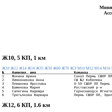
Минис
Асс
Ж10, 5 КП, 1 км
Ж10
Ж12
Ж14
Ж16
Ж35
Ж50
Ж60
Ж70
ЖЭ
М10
М12
М14
М16
1    Фокина Арина                   Сокол Пермь СШОР ЛЛ
2    Лимонникова Анна               СШ №2 Кобелева     
3    Плешкова Ярослава              O-59 СШОР ЛЛ Пермь 
4    Баженова Мария                 Ростовский р-н     
5    Сапегина Надежда               Горнозаводск Игнато
Ж12, 6 КП, 1.6 км