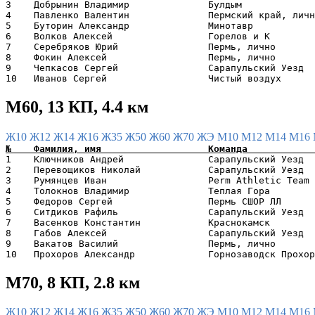
3    Добрынин Владимир              Булдым             
4    Павленко Валентин              Пермский край, личн
5    Буторин Александр              Минотавр           
6    Волков Алексей                 Горелов и К        
7    Серебряков Юрий                Пермь, лично       
8    Фокин Алексей                  Пермь, лично       
9    Чепкасов Сергей                Сарапульский Уезд  
М60, 13 КП, 4.4 км
Ж10
Ж12
Ж14
Ж16
Ж35
Ж50
Ж60
Ж70
ЖЭ
М10
М12
М14
М16
1    Ключников Андрей               Сарапульский Уезд  
2    Перевощиков Николай            Сарапульский Уезд  
3    Румянцев Иван                  Perm Athletic Team 
4    Толокнов Владимир              Теплая Гора        
5    Федоров Сергей                 Пермь СШОР ЛЛ      
6    Ситдиков Рафиль                Сарапульский Уезд  
7    Васенков Константин            Краснокамск        
8    Габов Алексей                  Сарапульский Уезд  
9    Вакатов Василий                Пермь, лично       
М70, 8 КП, 2.8 км
Ж10
Ж12
Ж14
Ж16
Ж35
Ж50
Ж60
Ж70
ЖЭ
М10
М12
М14
М16