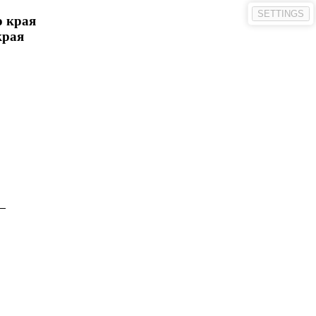
SETTINGS
о края
края
 

 

 

 

 
