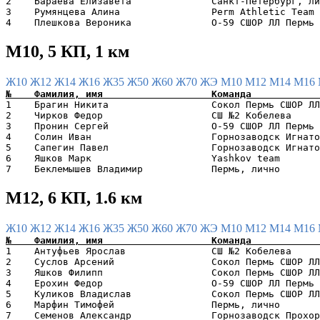
2    Бараева Елизавета              Санкт-Петербург, ли
3    Румянцева Алина                Perm Athletic Team 
М10, 5 КП, 1 км
Ж10
Ж12
Ж14
Ж16
Ж35
Ж50
Ж60
Ж70
ЖЭ
М10
М12
М14
М16
1    Брагин Никита                  Сокол Пермь СШОР ЛЛ
2    Чирков Федор                   СШ №2 Кобелева     
3    Пронин Сергей                  O-59 СШОР ЛЛ Пермь 
4    Солин Иван                     Горнозаводск Игнато
5    Сапегин Павел                  Горнозаводск Игнато
6    Яшков Марк                     Yashkov team       
М12, 6 КП, 1.6 км
Ж10
Ж12
Ж14
Ж16
Ж35
Ж50
Ж60
Ж70
ЖЭ
М10
М12
М14
М16
1    Антуфьев Ярослав               СШ №2 Кобелева     
2    Суслов Арсений                 Сокол Пермь СШОР ЛЛ
3    Яшков Филипп                   Сокол Пермь СШОР ЛЛ
4    Ерохин Федор                   O-59 СШОР ЛЛ Пермь 
5    Куликов Владислав              Сокол Пермь СШОР ЛЛ
6    Марфин Тимофей                 Пермь, лично       
7    Семенов Александр              Горнозаводск Прохор