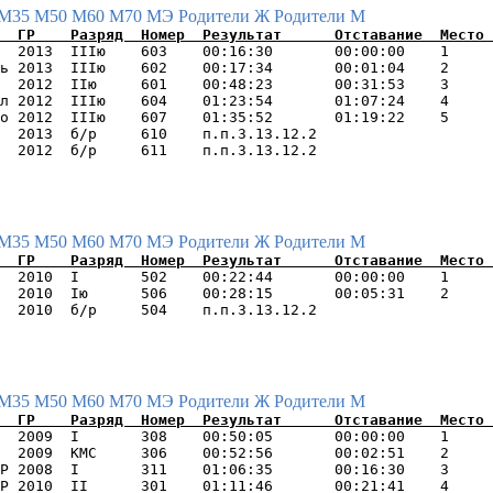
М35
М50
М60
М70
МЭ
Родители Ж
Родители М
  2013  IIIю    603    00:16:30       00:00:00    1     
ь 2013  IIIю    602    00:17:34       00:01:04    2     
  2012  IIю     601    00:48:23       00:31:53    3     
л 2012  IIIю    604    01:23:54       01:07:24    4     
о 2012  IIIю    607    01:35:52       01:19:22    5     
  2013  б/р     610    п.п.3.13.12.2                    
М35
М50
М60
М70
МЭ
Родители Ж
Родители М
  2010  I       502    00:22:44       00:00:00    1     
  2010  Iю      506    00:28:15       00:05:31    2     
М35
М50
М60
М70
МЭ
Родители Ж
Родители М
  2009  I       308    00:50:05       00:00:00    1     
  2009  КМС     306    00:52:56       00:02:51    2     
Р 2008  I       311    01:06:35       00:16:30    3     
Р 2010  II      301    01:11:46       00:21:41    4     