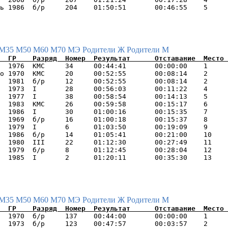
М35
М50
М60
М70
МЭ
Родители Ж
Родители М
  1976  КМС     34     00:44:41       00:00:00    1     
о 1970  КМС     20     00:52:55       00:08:14    2     
  1981  б/р     12     00:52:55       00:08:14    2     
  1973  I       28     00:56:03       00:11:22    4     
  1977  I       38     00:58:54       00:14:13    5     
  1983  КМС     26     00:59:58       00:15:17    6     
  1986  I       30     01:00:16       00:15:35    7     
  1969  б/р     16     01:00:18       00:15:37    8     
  1979  I       6      01:03:50       00:19:09    9     
  1986  б/р     14     01:05:41       00:21:00    10    
  1980  III     22     01:12:30       00:27:49    11    
  1979  б/р     8      01:12:45       00:28:04    12    
М35
М50
М60
М70
МЭ
Родители Ж
Родители М
  1970  б/р     137    00:44:00       00:00:00    1     
  1973  б/р     123    00:47:57       00:03:57    2     