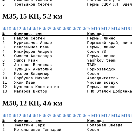
М35, 15 КП, 5.2 км
Ж10
Ж12
Ж14
Ж16
Ж35
Ж50
Ж60
Ж70
ЖЭ
М10
М12
М14
М16
1    Павлов Сергей                  Пермь, лично       
2    Нурисламов Анвар               Пермский край, личн
3    Беклемышев Иван                Пермь, лично       
4    Никифоров Андрей               Сокол 73           
5    Смолев Александр               Пермь, лично       
6    Яшков Иван                     Yashkov team       
7    Антонов Вячеслав               ТАИИ               
8    Тупицын Анатолий               Горнозаводск       
9    Козлов Владимир                Сокол              
10   Горбунов Михаил                Авиадвигатель      
11   Яхин Иван                      Чистый воздух      
12   Кузнецов Константин            Пермь, лично       
М50, 12 КП, 4.6 км
Ж10
Ж12
Ж14
Ж16
Ж35
Ж50
Ж60
Ж70
ЖЭ
М10
М12
М14
М16
1    Тюняткин Серж                  Полярная Звезда    
2    Котельников Геннадий           Сокол              