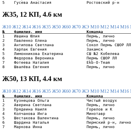
Ж35, 12 КП, 4.6 км
Ж10
Ж12
Ж14
Ж16
Ж35
Ж50
Ж60
Ж70
ЖЭ
М10
М12
М14
М16
1    Ившина Юлия                    Пермь, лично       
2    Павленко Елена                 Пермь, лично       
3    Антипова Светлана              Сокол Пермь СШОР ЛЛ
4    Харпак Евгения                 Закамск            
5    Лимонникова Екатерина          СШ №2 Кобелева     
6    Федорова Вероника              Пермь СШОР ЛЛ      
7    Фотеева Наталия                Ekb-O-Team         
Ж50, 13 КП, 4.4 км
Ж10
Ж12
Ж14
Ж16
Ж35
Ж50
Ж60
Ж70
ЖЭ
М10
М12
М14
М16
1    Кузнецова Ольга                Чистый воздух      
2    Аверина Светлана               Пермь, лично       
3    Прядеина Наиля                 Горелов и К        
4    Колчанова Инга                 Минотавр           
5    Шестакова Валентина            Пермь, лично       
6    Шардина Наталья                Пермский р-н, лично