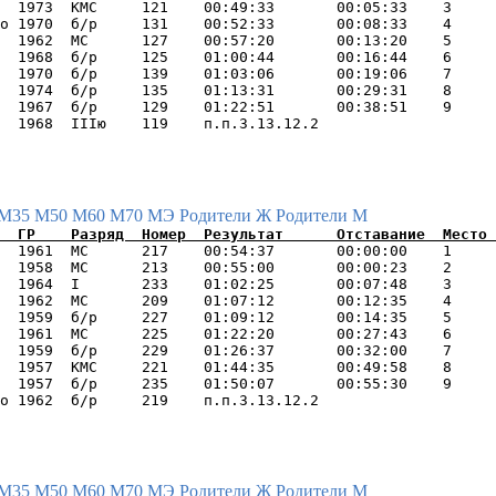
  1973  КМС     121    00:49:33       00:05:33    3     
о 1970  б/р     131    00:52:33       00:08:33    4     
  1962  МС      127    00:57:20       00:13:20    5     
  1968  б/р     125    01:00:44       00:16:44    6     
  1970  б/р     139    01:03:06       00:19:06    7     
  1974  б/р     135    01:13:31       00:29:31    8     
  1967  б/р     129    01:22:51       00:38:51    9     
М35
М50
М60
М70
МЭ
Родители Ж
Родители М
  1961  МС      217    00:54:37       00:00:00    1     
  1958  МС      213    00:55:00       00:00:23    2     
  1964  I       233    01:02:25       00:07:48    3     
  1962  МС      209    01:07:12       00:12:35    4     
  1959  б/р     227    01:09:12       00:14:35    5     
  1961  МС      225    01:22:20       00:27:43    6     
  1959  б/р     229    01:26:37       00:32:00    7     
  1957  КМС     221    01:44:35       00:49:58    8     
  1957  б/р     235    01:50:07       00:55:30    9     
М35
М50
М60
М70
МЭ
Родители Ж
Родители М