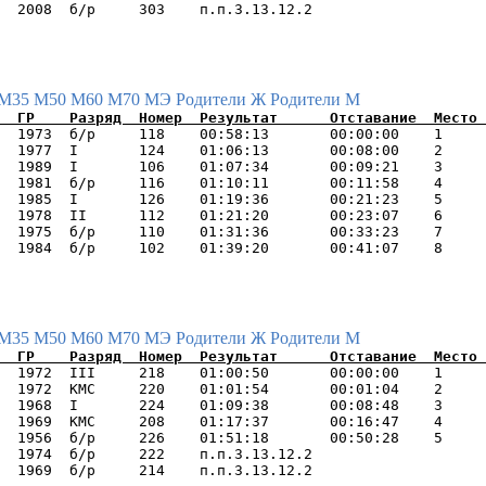
М35
М50
М60
М70
МЭ
Родители Ж
Родители М
  1973  б/р     118    00:58:13       00:00:00    1     
  1977  I       124    01:06:13       00:08:00    2     
  1989  I       106    01:07:34       00:09:21    3     
  1981  б/р     116    01:10:11       00:11:58    4     
  1985  I       126    01:19:36       00:21:23    5     
  1978  II      112    01:21:20       00:23:07    6     
  1975  б/р     110    01:31:36       00:33:23    7     
М35
М50
М60
М70
МЭ
Родители Ж
Родители М
  1972  III     218    01:00:50       00:00:00    1     
  1972  КМС     220    01:01:54       00:01:04    2     
  1968  I       224    01:09:38       00:08:48    3     
  1969  КМС     208    01:17:37       00:16:47    4     
  1956  б/р     226    01:51:18       00:50:28    5     
  1974  б/р     222    п.п.3.13.12.2                    