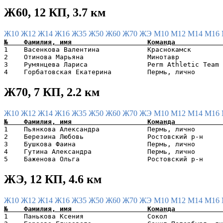
Ж60, 12 КП, 3.7 км
Ж10
Ж12
Ж14
Ж16
Ж35
Ж50
Ж60
Ж70
ЖЭ
М10
М12
М14
М16
1    Васенкова Валентина            Краснокамск        
2    Отинова Марьяна                Минотавр           
3    Румянцева Лариса               Perm Athletic Team 
Ж70, 7 КП, 2.2 км
Ж10
Ж12
Ж14
Ж16
Ж35
Ж50
Ж60
Ж70
ЖЭ
М10
М12
М14
М16
1    Пьянкова Александра            Пермь, лично       
2    Березина Любовь                Ростовский р-н     
3    Бушкова Фаина                  Пермь, лично       
4    Гутина Александра              Пермь, лично       
ЖЭ, 12 КП, 4.6 км
Ж10
Ж12
Ж14
Ж16
Ж35
Ж50
Ж60
Ж70
ЖЭ
М10
М12
М14
М16
1    Панькова Ксения                Сокол              