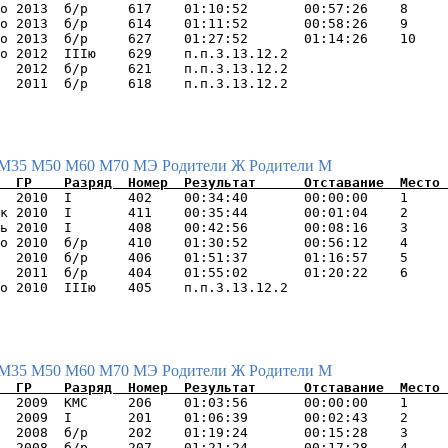
о 2013  б/р     617    01:10:52       00:57:26    8     
о 2013  б/р     614    01:11:52       00:58:26    9     
о 2013  б/р     627    01:27:52       01:14:26    10    
о 2012  IIIю    629    п.п.3.13.12.2                    
  2012  б/р     621    п.п.3.13.12.2                    
М35
М50
М60
М70
МЭ
Родители Ж
Родители М
  2010  I       402    00:34:40       00:00:00    1     
к 2010  I       411    00:35:44       00:01:04    2     
ь 2010  I       408    00:42:56       00:08:16    3     
о 2010  б/р     410    01:30:52       00:56:12    4     
  2010  б/р     406    01:51:37       01:16:57    5     
  2011  б/р     404    01:55:02       01:20:22    6     
М35
М50
М60
М70
МЭ
Родители Ж
Родители М
  2009  КМС     206    01:03:56       00:00:00    1     
  2009  I       201    01:06:39       00:02:43    2     
  2008  б/р     202    01:19:24       00:15:28    3     
  2008  б/р     207    01:21:24       00:17:28    4     