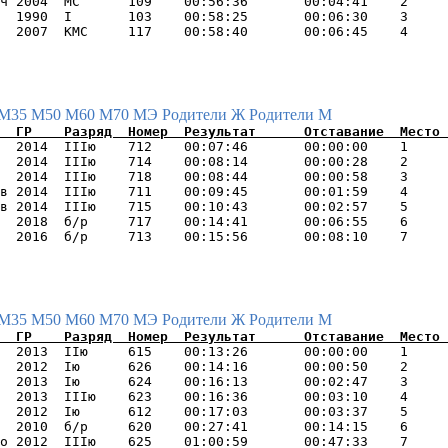
ч 2004  МС      109    00:56:36       00:04:41    2     
  1990  I       103    00:58:25       00:06:30    3     
М35
М50
М60
М70
МЭ
Родители Ж
Родители М
  2014  IIIю    712    00:07:46       00:00:00    1     
  2014  IIIю    714    00:08:14       00:00:28    2     
  2014  IIIю    718    00:08:44       00:00:58    3     
в 2014  IIIю    711    00:09:45       00:01:59    4     
в 2014  IIIю    715    00:10:43       00:02:57    5     
  2018  б/р     717    00:14:41       00:06:55    6     
М35
М50
М60
М70
МЭ
Родители Ж
Родители М
  2013  IIю     615    00:13:26       00:00:00    1     
  2012  Iю      626    00:14:16       00:00:50    2     
  2013  Iю      624    00:16:13       00:02:47    3     
  2013  IIIю    623    00:16:36       00:03:10    4     
  2012  Iю      612    00:17:03       00:03:37    5     
  2010  б/р     620    00:27:41       00:14:15    6     
о 2012  IIIю    625    01:00:59       00:47:33    7     