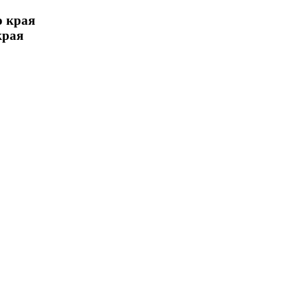
о края
края