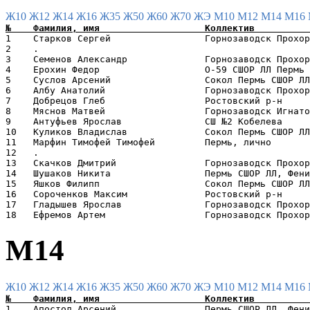
Ж10
Ж12
Ж14
Ж16
Ж35
Ж50
Ж60
Ж70
ЖЭ
М10
М12
М14
М16
1    Старков Сергей                 Горнозаводск Прохор
2    .                                                 
3    Семенов Александр              Горнозаводск Прохор
4    Ерохин Федор                   O-59 СШОР ЛЛ Пермь 
5    Суслов Арсений                 Сокол Пермь СШОР ЛЛ
6    Албу Анатолий                  Горнозаводск Прохор
7    Добрецов Глеб                  Ростовский р-н     
8    Мяснов Матвей                  Горнозаводск Игнато
9    Антуфьев Ярослав               СШ №2 Кобелева     
10   Куликов Владислав              Сокол Пермь СШОР ЛЛ
11   Марфин Тимофей Тимофей         Пермь, лично       
12   .                                                 
13   Скачков Дмитрий                Горнозаводск Прохор
14   Шушаков Никита                 Пермь СШОР ЛЛ, Фени
15   Яшков Филипп                   Сокол Пермь СШОР ЛЛ
16   Сороченков Максим              Ростовский р-н     
17   Гладышев Ярослав               Горнозаводск Прохор
М14
Ж10
Ж12
Ж14
Ж16
Ж35
Ж50
Ж60
Ж70
ЖЭ
М10
М12
М14
М16
1    Апостол Арсений                Пермь СШОР ЛЛ, Фени