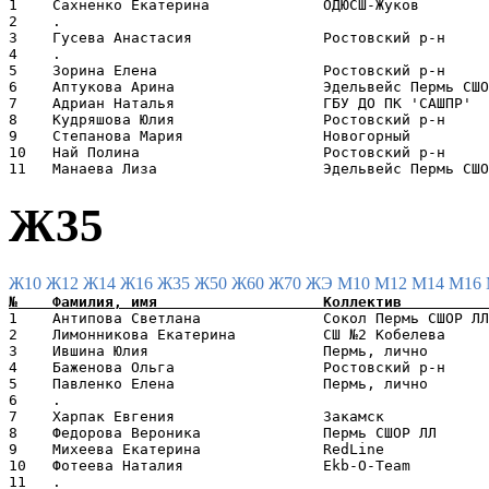
1    Сахненко Екатерина             ОДЮСШ-Жуков        
2    .                                                 
3    Гусева Анастасия               Ростовский р-н     
4    .                                                 
5    Зорина Елена                   Ростовский р-н     
6    Аптукова Арина                 Эдельвейс Пермь СШО
7    Адриан Наталья                 ГБУ ДО ПК 'САШПР'  
8    Кудряшова Юлия                 Ростовский р-н     
9    Степанова Мария                Новогорный         
10   Най Полина                     Ростовский р-н     
Ж35
Ж10
Ж12
Ж14
Ж16
Ж35
Ж50
Ж60
Ж70
ЖЭ
М10
М12
М14
М16
1    Антипова Светлана              Сокол Пермь СШОР ЛЛ
2    Лимонникова Екатерина          СШ №2 Кобелева     
3    Ившина Юлия                    Пермь, лично       
4    Баженова Ольга                 Ростовский р-н     
5    Павленко Елена                 Пермь, лично       
6    .                                                 
7    Харпак Евгения                 Закамск            
8    Федорова Вероника              Пермь СШОР ЛЛ      
9    Михеева Екатерина              RedLine            
10   Фотеева Наталия                Ekb-O-Team         
11   .                                                 