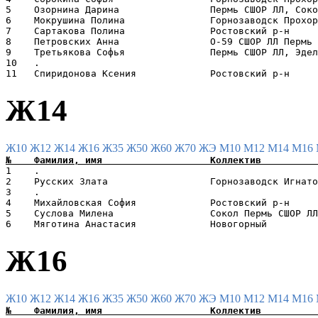
5    Озорнина Дарина                Пермь СШОР ЛЛ, Соко
6    Мокрушина Полина               Горнозаводск Прохор
7    Сартакова Полина               Ростовский р-н     
8    Петровских Анна                O-59 СШОР ЛЛ Пермь 
9    Третьякова Софья               Пермь СШОР ЛЛ, Эдел
10   .                                                 
Ж14
Ж10
Ж12
Ж14
Ж16
Ж35
Ж50
Ж60
Ж70
ЖЭ
М10
М12
М14
М16
1    .                                                 
2    Русских Злата                  Горнозаводск Игнато
3    .                                                 
4    Михайловская София             Ростовский р-н     
5    Суслова Милена                 Сокол Пермь СШОР ЛЛ
Ж16
Ж10
Ж12
Ж14
Ж16
Ж35
Ж50
Ж60
Ж70
ЖЭ
М10
М12
М14
М16