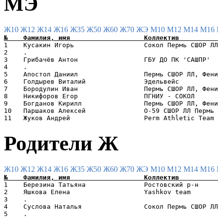
МЭ
Ж10
Ж12
Ж14
Ж16
Ж35
Ж50
Ж60
Ж70
ЖЭ
М10
М12
М14
М16
1    Кусакин Игорь                  Сокол Пермь СШОР ЛЛ
2    .                                                 
3    Грибачёв Антон                 ГБУ ДО ПК 'САШПР'  
4    .                                                 
5    Апостол Даниил                 Пермь СШОР ЛЛ, Фени
6    Голдырев Виталий               Эдельвейс          
7    Бородулин Иван                 Пермь СШОР ЛЛ, Фени
8    Никифоров Егор                 ПГНИУ - СОКОЛ      
9    Богданов Кирилл                Пермь СШОР ЛЛ, Фени
10   Паршаков Алексей               O-59 СШОР ЛЛ Пермь 
Родители Ж
Ж10
Ж12
Ж14
Ж16
Ж35
Ж50
Ж60
Ж70
ЖЭ
М10
М12
М14
М16
1    Березина Татьяна               Ростовский р-н     
2    Яшкова Елена                   Yashkov team       
3    .                                                 
4    Суслова Наталья                Сокол Пермь СШОР ЛЛ
5    .                                                 