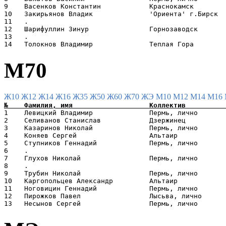
9    Васенков Константин            Краснокамск        
10   Закирьянов Владик              'Ориента' г.Бирск  
11   .                                                 
12   Шарифуллин Зинур               Горнозаводск       
13   .                                                 
М70
Ж10
Ж12
Ж14
Ж16
Ж35
Ж50
Ж60
Ж70
ЖЭ
М10
М12
М14
М16
1    Левицкий Владимир              Пермь, лично       
2    Селиванов Станислав            Дзержинец          
3    Казаринов Николай              Пермь, лично       
4    Коняев Сергей                  Альтаир            
5    Ступников Геннадий             Пермь, лично       
6    .                                                 
7    Глухов Николай                 Пермь, лично       
8    .                                                 
9    Трубин Николай                 Пермь, лично       
10   Каргопольцев Александр         Альтаир            
11   Ноговицин Геннадий             Пермь, лично       
12   Пирожков Павел                 Лысьва, лично      