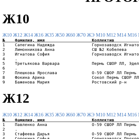
Ж10
Ж10
Ж12
Ж14
Ж16
Ж35
Ж50
Ж60
Ж70
ЖЭ
М10
М12
М14
М16
1    Сапегина Надежда               Горнозаводск Игнато
2    Лимонникова Анна               СШ №2 Кобелева     
3    Игнатова София                 Горнозаводск Игнато
4    .                                                 
5    Третьякова Варвара             Пермь СШОР ЛЛ, Эдел
6    .                                                 
7    Плешкова Ярослава              O-59 СШОР ЛЛ Пермь 
8    Фокина Арина                   Сокол Пермь СШОР ЛЛ
Ж12
Ж10
Ж12
Ж14
Ж16
Ж35
Ж50
Ж60
Ж70
ЖЭ
М10
М12
М14
М16
1    Павленко Анна                  O-59 СШОР ЛЛ Пермь 
2    .                                                 
3    Стафеева Дарья                 O-59 СШОР ЛЛ Пермь 
4    Сорокина Софья                 Горнозаводск Прохор