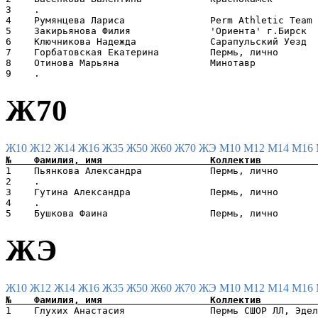
3    .                                                 
4    Румянцева Лариса               Perm Athletic Team 
5    Закирьянова Филия              'Ориента' г.Бирск  
6    Ключникова Надежда             Сарапульский Уезд  
7    Горбатовская Екатерина         Пермь, лично       
8    Отинова Марьяна                Минотавр           
Ж70
Ж10
Ж12
Ж14
Ж16
Ж35
Ж50
Ж60
Ж70
ЖЭ
М10
М12
М14
М16
1    Пьянкова Александра            Пермь, лично       
2    .                                                 
3    Гутина Александра              Пермь, лично       
4    .                                                 
ЖЭ
Ж10
Ж12
Ж14
Ж16
Ж35
Ж50
Ж60
Ж70
ЖЭ
М10
М12
М14
М16
1    Глухих Анастасия               Пермь СШОР ЛЛ, Эдел