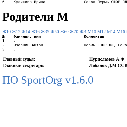
Родители М
Ж10
Ж12
Ж14
Ж16
Ж35
Ж50
Ж60
Ж70
ЖЭ
М10
М12
М14
М16
1    .                                                 
2    Озорнин Антон                  Пермь СШОР ЛЛ, Соко
Главный судья:
Нурисламов А.Ф.
Главный секретарь:
Лобанов Д.М ССВ
ПО SportOrg v1.6.0