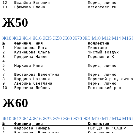
12   Швалёва Евгения                Пермь, лично       
Ж50
Ж10
Ж12
Ж14
Ж16
Ж35
Ж50
Ж60
Ж70
ЖЭ
М10
М12
М14
М16
1    Колчанова Инга                 Минотавр           
2    Кузнецова Ольга                Чистый воздух      
3    Прядеина Наиля                 Горелов и К        
4    .                                                 
5    Маркова Инна                   Пермь, лично       
6    .                                                 
7    Шестакова Валентина            Пермь, лично       
8    Шардина Наталья                Пермский р-н, лично
9    Аверина Светлана               Пермь, лично       
Ж60
Ж10
Ж12
Ж14
Ж16
Ж35
Ж50
Ж60
Ж70
ЖЭ
М10
М12
М14
М16
1    Федорова Тамара                ГБУ ДО ПК 'САШПР'  
2    Васенкова Валентина            Краснокамск        