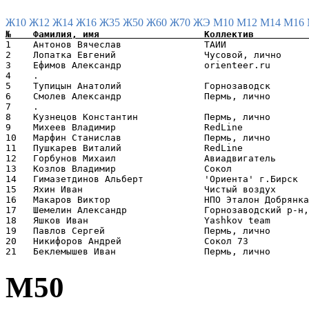
Ж10
Ж12
Ж14
Ж16
Ж35
Ж50
Ж60
Ж70
ЖЭ
М10
М12
М14
М16
1    Антонов Вячеслав               ТАИИ               
2    Лопатка Евгений                Чусовой, лично     
3    Ефимов Александр               orienteer.ru       
4    .                                                 
5    Тупицын Анатолий               Горнозаводск       
6    Смолев Александр               Пермь, лично       
7    .                                                 
8    Кузнецов Константин            Пермь, лично       
9    Михеев Владимир                RedLine            
10   Марфин Станислав               Пермь, лично       
11   Пушкарев Виталий               RedLine            
12   Горбунов Михаил                Авиадвигатель      
13   Козлов Владимир                Сокол              
14   Гимазетдинов Альберт           'Ориента' г.Бирск  
15   Яхин Иван                      Чистый воздух      
16   Макаров Виктор                 НПО Эталон Добрянка
17   Шемелин Александр              Горнозаводский р-н,
18   Яшков Иван                     Yashkov team       
19   Павлов Сергей                  Пермь, лично       
20   Никифоров Андрей               Сокол 73           
М50