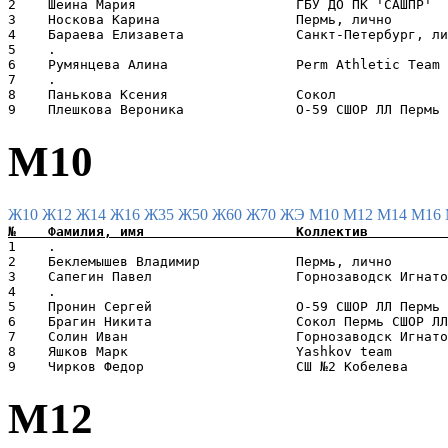
2    Шеина Мария                    ГБУ ДО ПК 'САШПР'  
3    Носкова Карина                 Пермь, лично       
4    Бараева Елизавета              Санкт-Петербург, ли
5    .                                                 
6    Румянцева Алина                Perm Athletic Team 
7    .                                                 
8    Панькова Ксения                Сокол              
М10
Ж10
Ж12
Ж14
Ж16
Ж35
Ж50
Ж60
Ж70
ЖЭ
М10
М12
М14
М16
1    .                                                 
2    Беклемышев Владимир            Пермь, лично       
3    Сапегин Павел                  Горнозаводск Игнато
4    .                                                 
5    Пронин Сергей                  O-59 СШОР ЛЛ Пермь 
6    Брагин Никита                  Сокол Пермь СШОР ЛЛ
7    Солин Иван                     Горнозаводск Игнато
8    Яшков Марк                     Yashkov team       
М12