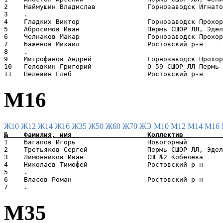
2    Наймушин Владислав             Горнозаводск Игнато
3    .                                                 
4    Гладких Виктор                 Горнозаводск Прохор
5    Абросимов Иван                 Пермь СШОР ЛЛ, Эдел
6    Челнаков Макар                 Горнозаводск Прохор
7    Баженов Михаил                 Ростовский р-н     
8    .                                                 
9    Митрофанов Андрей              Горнозаводск Прохор
10   Головкин Григорий              O-59 СШОР ЛЛ Пермь 
М16
Ж10
Ж12
Ж14
Ж16
Ж35
Ж50
Ж60
Ж70
ЖЭ
М10
М12
М14
М16
1    Багапов Игорь                  Новогорный         
2    Третьяков Сергей               Пермь СШОР ЛЛ, Эдел
3    Лимонников Иван                СШ №2 Кобелева     
4    Николаев Тимофей               Ростовский р-н     
5    .                                                 
6    Власов Роман                   Ростовский р-н     
М35