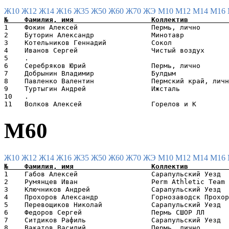
Ж10
Ж12
Ж14
Ж16
Ж35
Ж50
Ж60
Ж70
ЖЭ
М10
М12
М14
М16
1    Фокин Алексей                  Пермь, лично       
2    Буторин Александр              Минотавр           
3    Котельников Геннадий           Сокол              
4    Иванов Сергей                  Чистый воздух      
5    .                                                 
6    Серебряков Юрий                Пермь, лично       
7    Добрынин Владимир              Булдым             
8    Павленко Валентин              Пермский край, личн
9    Туртыгин Андрей                Ижсталь            
10   .                                                 
М60
Ж10
Ж12
Ж14
Ж16
Ж35
Ж50
Ж60
Ж70
ЖЭ
М10
М12
М14
М16
1    Габов Алексей                  Сарапульский Уезд  
2    Румянцев Иван                  Perm Athletic Team 
3    Ключников Андрей               Сарапульский Уезд  
4    Прохоров Александр             Горнозаводск Прохор
5    Перевощиков Николай            Сарапульский Уезд  
6    Федоров Сергей                 Пермь СШОР ЛЛ      
7    Ситдиков Рафиль                Сарапульский Уезд  
8    Вакатов Василий                Пермь, лично       