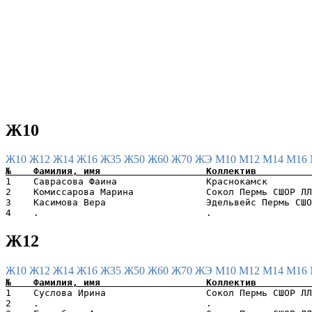
Ж10
Ж10
Ж12
Ж14
Ж16
Ж35
Ж50
Ж60
Ж70
ЖЭ
М10
М12
М14
М16
1    Саврасова Фаина                Краснокамск        
2    Комиссарова Марина             Сокол Пермь СШОР ЛЛ
3    Касимова Вера                  Эдельвейс Пермь СШО
Ж12
Ж10
Ж12
Ж14
Ж16
Ж35
Ж50
Ж60
Ж70
ЖЭ
М10
М12
М14
М16
1    Суслова Ирина                  Сокол Пермь СШОР ЛЛ
2    .                              .                  