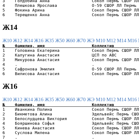
3    Голдобина Анна                 Сокол Пермь СШОР ЛЛ
4    Плешкова Ярослава              O-59 СШОР ЛЛ Пермь 
5    Фокина Арина                   Сокол Пермь СШОР ЛЛ
Ж14
Ж10
Ж12
Ж14
Ж16
Ж35
Ж50
Ж60
Ж70
ЖЭ
М10
М12
М14
М16
1    Головина Екатерина             Сокол Пермь СШОР ЛЛ
2    Калугина Анастасия             ЦСП по АВС         
3    Микурова Анастасия             Сокол Пермь СШОР ЛЛ
4    .                              .                  
5    Сафронова Эмилия               О-59 СШОР ЛЛ Пермь 
Ж16
Ж10
Ж12
Ж14
Ж16
Ж35
Ж50
Ж60
Ж70
ЖЭ
М10
М12
М14
М16
1    Иванкина Полина                Сокол Пермь СШОР ЛЛ
2    Бикметова Алина                Эдельвейс Пермь СШО
3    Белослудцева Виктория          Сокол Пермь СШОР ЛЛ
4    Бояршинова Софья               Эдельвейс Пермь СШО
5    Кинева Анастасия               Сокол Пермь СШОР ЛЛ
6    Суслова Милена                 Сокол Пермь СШОР ЛЛ
7    .                              .                  