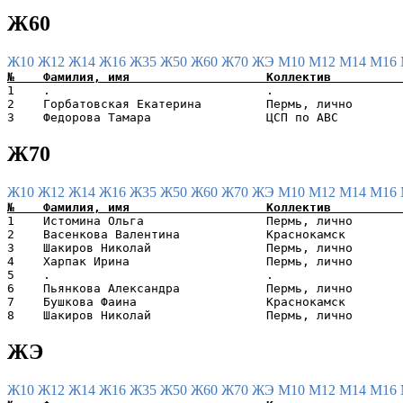
Ж60
Ж10
Ж12
Ж14
Ж16
Ж35
Ж50
Ж60
Ж70
ЖЭ
М10
М12
М14
М16
1    .                              .                  
2    Горбатовская Екатерина         Пермь, лично       
Ж70
Ж10
Ж12
Ж14
Ж16
Ж35
Ж50
Ж60
Ж70
ЖЭ
М10
М12
М14
М16
1    Истомина Ольга                 Пермь, лично       
2    Васенкова Валентина            Краснокамск        
3    Шакиров Николай                Пермь, лично       
4    Харпак Ирина                   Пермь, лично       
5    .                              .                  
6    Пьянкова Александра            Пермь, лично       
7    Бушкова Фаина                  Краснокамск        
ЖЭ
Ж10
Ж12
Ж14
Ж16
Ж35
Ж50
Ж60
Ж70
ЖЭ
М10
М12
М14
М16