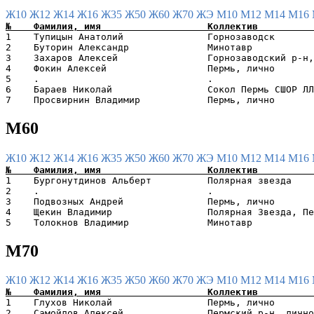
Ж10
Ж12
Ж14
Ж16
Ж35
Ж50
Ж60
Ж70
ЖЭ
М10
М12
М14
М16
1    Тупицын Анатолий               Горнозаводск       
2    Буторин Александр              Минотавр           
3    Захаров Алексей                Горнозаводский р-н,
4    Фокин Алексей                  Пермь, лично       
5    .                              .                  
6    Бараев Николай                 Сокол Пермь СШОР ЛЛ
М60
Ж10
Ж12
Ж14
Ж16
Ж35
Ж50
Ж60
Ж70
ЖЭ
М10
М12
М14
М16
1    Бургонутдинов Альберт          Полярная звезда    
2    .                              .                  
3    Подвозных Андрей               Пермь, лично       
4    Щекин Владимир                 Полярная Звезда, Пе
М70
Ж10
Ж12
Ж14
Ж16
Ж35
Ж50
Ж60
Ж70
ЖЭ
М10
М12
М14
М16
1    Глухов Николай                 Пермь, лично       
2    Самойлов Алексей               Пермский р-н, лично