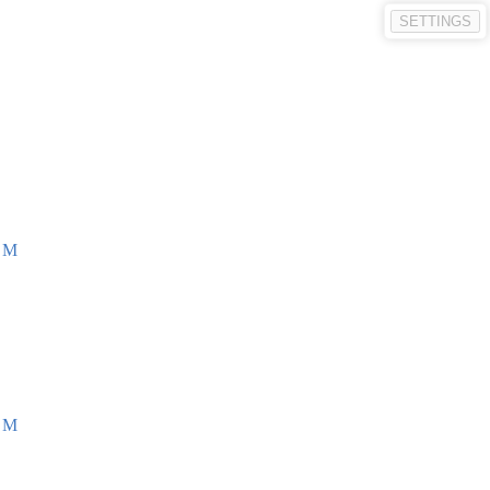
SETTINGS
 М
 М