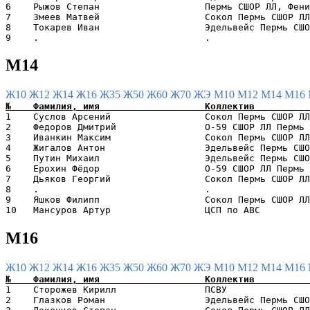
6    Рыжов Степан                   Пермь СШОР ЛЛ, Фени
7    Змеев Матвей                   Сокол Пермь СШОР ЛЛ
8    Токарев Иван                   Эдельвейс Пермь СШО
М14
Ж10
Ж12
Ж14
Ж16
Ж35
Ж50
Ж60
Ж70
ЖЭ
М10
М12
М14
М16
1    Суслов Арсений                 Сокол Пермь СШОР ЛЛ
2    Федоров Дмитрий                О-59 СШОР ЛЛ Пермь 
3    Иванкин Максим                 Сокол Пермь СШОР ЛЛ
4    Жигалов Антон                  Эдельвейс Пермь СШО
5    Путин Михаил                   Эдельвейс Пермь СШО
6    Ерохин Фёдор                   О-59 СШОР ЛЛ Пермь 
7    Дьяков Георгий                 Сокол Пермь СШОР ЛЛ
8    .                              .                  
9    Яшков Филипп                   Сокол Пермь СШОР ЛЛ
М16
Ж10
Ж12
Ж14
Ж16
Ж35
Ж50
Ж60
Ж70
ЖЭ
М10
М12
М14
М16
1    Сторожев Кирилл                ПСВУ               
2    Глазков Роман                  Эдельвейс Пермь СШО