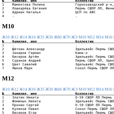
1    Мамонтова Полина               Горнозаводский р-н,
2    Лошкарёва Евгения              Пермь СШОР ЛЛ, Фени
3    Адриан Наталья                 ЦСП по АВС         
М10
Ж10
Ж12
Ж14
Ж16
Ж35
Ж50
Ж60
Ж70
ЖЭ
М10
М12
М14
М16
1    .                              .                  
2    Щёткин Александр               Эдельвейс Пермь СШО
3    Закиров Герман                 Кама-о             
4    Бисеров Артём                  Эдельвейс Пермь СШО
5    Суранов Андрей                 Пермь СШОР ЛЛ, Эдел
6    Цвет Савелий                   Эдельвейс Пермь СШО
М12
Ж10
Ж12
Ж14
Ж16
Ж35
Ж50
Ж60
Ж70
ЖЭ
М10
М12
М14
М16
1    Златин Никита                  O-59 СШОР ЛЛ Пермь 
2    Фоминых Никита                 Эдельвейс Пермь СШО
3    Пронин Сергей                  О-59 СШОР ЛЛ Пермь 
4    Куликов Павел                  Сокол Пермь СШОР ЛЛ
5    Бисеров Егор                   Эдельвейс Пермь СШО