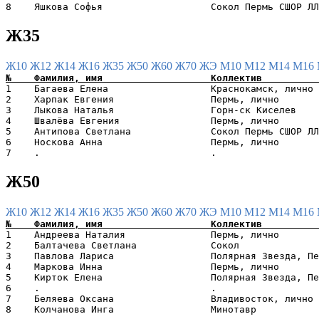
Ж35
Ж10
Ж12
Ж14
Ж16
Ж35
Ж50
Ж60
Ж70
ЖЭ
М10
М12
М14
М16
1    Багаева Елена                  Краснокамск, лично 
2    Харпак Евгения                 Пермь, лично       
3    Лыкова Наталья                 Горн-ск Киселев    
4    Швалёва Евгения                Пермь, лично       
5    Антипова Светлана              Сокол Пермь СШОР ЛЛ
6    Носкова Анна                   Пермь, лично       
Ж50
Ж10
Ж12
Ж14
Ж16
Ж35
Ж50
Ж60
Ж70
ЖЭ
М10
М12
М14
М16
1    Андреева Наталия               Пермь, лично       
2    Балтачева Светлана             Сокол              
3    Павлова Лариса                 Полярная Звезда, Пе
4    Маркова Инна                   Пермь, лично       
5    Кирток Елена                   Полярная Звезда, Пе
6    .                              .                  
7    Беляева Оксана                 Владивосток, лично 