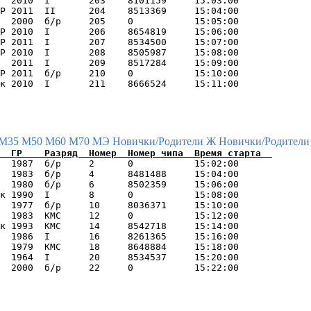
  2010  I       203    8101159     15:03:00      

Р 2011  II      204    8513369     15:04:00      

  2000  б/р     205    0           15:05:00      

Р 2010  I       206    8654819     15:06:00      

Р 2011  I       207    8534500     15:07:00      

Р 2010  I       208    8505987     15:08:00      

  2011  I       209    8517284     15:09:00      

Р 2011  б/р     210    0           15:10:00      

М35
М50
М60
М70
МЭ
Новички/Родители Ж
Новички/Родители
  1987  б/р     2      0           15:02:00      

  1983  б/р     4      8481488     15:04:00      

  1980  б/р     6      8502359     15:06:00      

к 1990  I       8      0           15:08:00      

  1977  б/р     10     8036371     15:10:00      

  1983  КМС     12     0           15:12:00      

к 1993  КМС     14     8542718     15:14:00      

  1986  I       16     8261365     15:16:00      

  1979  КМС     18     8648884     15:18:00      

  1964  I       20     8534537     15:20:00      
