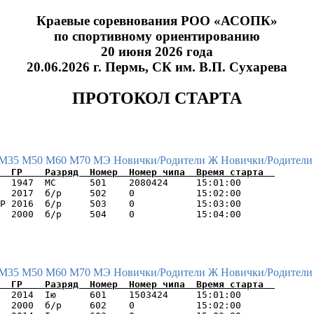
Краевые соревнования РОО «АСОПК»
по спортивному ориентированию
20 июня 2026 года
20.06.2026 г. Пермь, СК им. В.П. Сухарева
ПРОТОКОЛ СТАРТА
М35
М50
М60
М70
МЭ
Новички/Родители Ж
Новички/Родители
  1947  МС      501    2080424     15:01:00      

  2017  б/р     502    0           15:02:00      

Р 2016  б/р     503    0           15:03:00      

М35
М50
М60
М70
МЭ
Новички/Родители Ж
Новички/Родители
  2014  Iю      601    1503424     15:01:00      

  2000  б/р     602    0           15:02:00      
