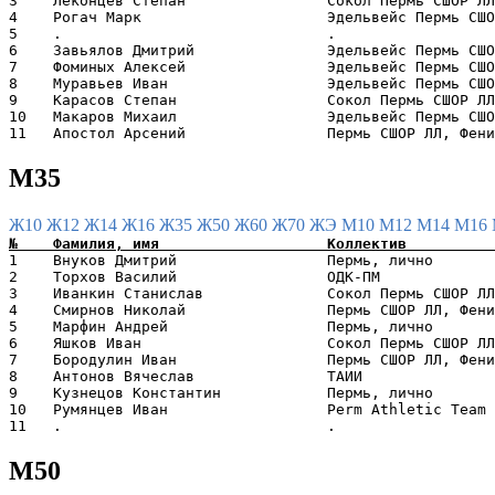
3    Леконцев Степан                Сокол Пермь СШОР ЛЛ
4    Рогач Марк                     Эдельвейс Пермь СШО
5    .                              .                  
6    Завьялов Дмитрий               Эдельвейс Пермь СШО
7    Фоминых Алексей                Эдельвейс Пермь СШО
8    Муравьев Иван                  Эдельвейс Пермь СШО
9    Карасов Степан                 Сокол Пермь СШОР ЛЛ
10   Макаров Михаил                 Эдельвейс Пермь СШО
М35
Ж10
Ж12
Ж14
Ж16
Ж35
Ж50
Ж60
Ж70
ЖЭ
М10
М12
М14
М16
1    Внуков Дмитрий                 Пермь, лично       
2    Торхов Василий                 ОДК-ПМ             
3    Иванкин Станислав              Сокол Пермь СШОР ЛЛ
4    Смирнов Николай                Пермь СШОР ЛЛ, Фени
5    Марфин Андрей                  Пермь, лично       
6    Яшков Иван                     Сокол Пермь СШОР ЛЛ
7    Бородулин Иван                 Пермь СШОР ЛЛ, Фени
8    Антонов Вячеслав               ТАИИ               
9    Кузнецов Константин            Пермь, лично       
10   Румянцев Иван                  Perm Athletic Team 
М50