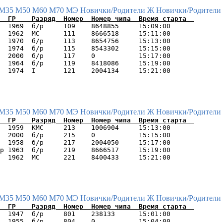
М35
М50
М60
М70
МЭ
Новички/Родители Ж
Новички/Родители
  1969  б/р     109    8648855     15:09:00      

  1962  МС      111    8666518     15:11:00      

  1970  б/р     113    8654756     15:13:00      

  1974  б/р     115    8543302     15:15:00      

  2000  б/р     117    0           15:17:00      

  1964  б/р     119    8418086     15:19:00      

М35
М50
М60
М70
МЭ
Новички/Родители Ж
Новички/Родители
  1959  КМС     213    1006904     15:13:00      

  2000  б/р     215    0           15:15:00      

  1958  б/р     217    2004050     15:17:00      

р 1963  б/р     219    8666517     15:19:00      

М35
М50
М60
М70
МЭ
Новички/Родители Ж
Новички/Родители
  1947  б/р     801    238133      15:01:00      

  1955  б/р     804    0           15:04:00      
