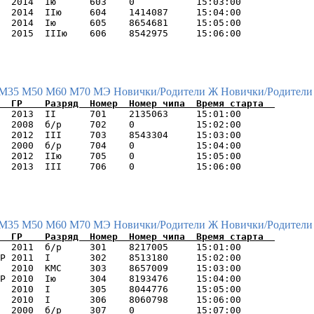
  2014  Iю      603    0           15:03:00      

  2014  IIю     604    1414087     15:04:00      

  2014  Iю      605    8654681     15:05:00      

М35
М50
М60
М70
МЭ
Новички/Родители Ж
Новички/Родители
  2013  II      701    2135063     15:01:00      

  2008  б/р     702    0           15:02:00      

  2012  III     703    8543304     15:03:00      

  2000  б/р     704    0           15:04:00      

  2012  IIю     705    0           15:05:00      

М35
М50
М60
М70
МЭ
Новички/Родители Ж
Новички/Родители
  2011  б/р     301    8217005     15:01:00      

Р 2011  I       302    8513180     15:02:00      

  2010  КМС     303    8657009     15:03:00      

Р 2010  Iю      304    8193476     15:04:00      

  2010  I       305    8044776     15:05:00      

  2010  I       306    8060798     15:06:00      

  2000  б/р     307    0           15:07:00      
