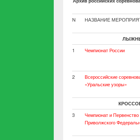
Архив российских соревнова
N
НАЗВАНИЕ МЕРОПРИЯ
ЛЫЖН
1
Чемпионат России
2
Всероссийские соревнов
«Уральские узоры»
КРОССО
3
Чемпионат и Первенство
Приволжского Федеральн