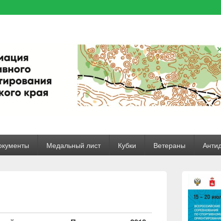
ого края
ржимому
окументы
Медальный лист
Кубки
Ветераны
Анти