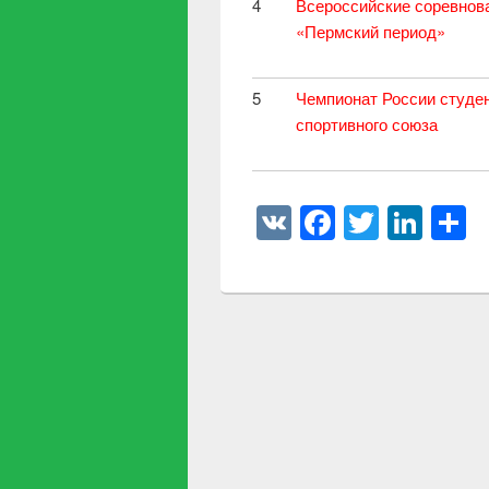
4
Всероссийские соревнов
«Пермский период»
5
Чемпионат России студе
спортивного союза
VK
Faceboo
Twitter
Link
О