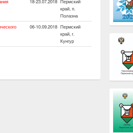
ания
18-23.07.2018
Пермский
край, п.
Полазна
нческого
06-10.09.2018
Пермский
край, г.
Кунгур
k
edIn
тправить