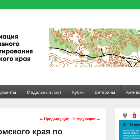
ого края
ржимому
кументы
Медальный лист
Кубки
Ветераны
Антид
Навигация записи
←
Предыдущие
Следующие
→
мского края по