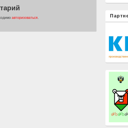
тарий
Партн
бходимо
авторизоваться
.