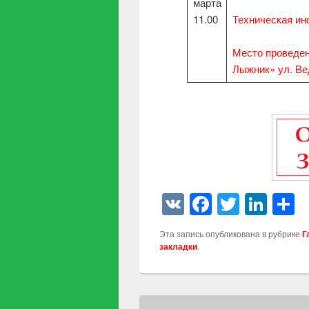
марта
11.00
Техническая и
Место проведе
Лыжник» ул. Ве
VK
Faceboo
Twitter
Link
О
Эта запись опубликована в рубрике
Г
закладки
.