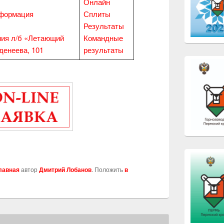
Онлайн
нформация
Сплиты
Результаты
ния л/б «Летающий
Командные
денеева, 101
результаты
k
edIn
тправить
лавная
автор
Дмитрий Лобанов
. Положить
в